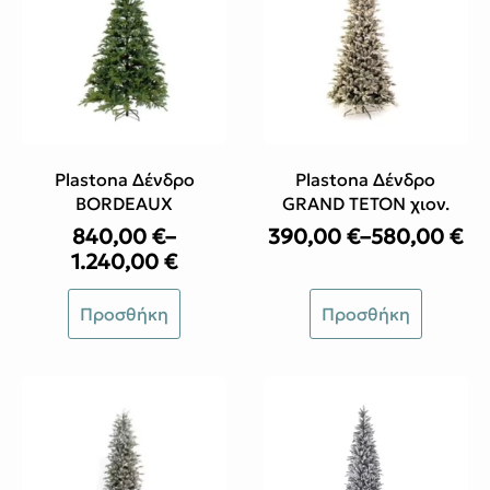
Plastona Δένδρο
Plastona Δένδρο
BORDEAUX
GRAND TETON χιον.
840,00
€
–
390,00
€
–
580,00
€
Price
Price
1.240,00
€
range:
range:
390,00 €
Αυτό
Αυτό
840,00 €
Προσθήκη
Προσθήκη
through
το
το
through
580,00 €
προϊόν
προϊόν
1.240,00 €
έχει
έχει
πολλαπλές
πολλαπλές
παραλλαγές.
παραλλαγές.
Οι
Οι
επιλογές
επιλογές