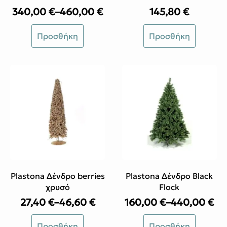
340,00
€
–
460,00
€
145,80
€
Price
range:
Αυτό
Προσθήκη
Προσθήκη
340,00 €
το
through
προϊόν
460,00 €
έχει
πολλαπλές
παραλλαγές.
Οι
επιλογές
μπορούν
να
επιλεγούν
στη
σελίδα
του
Plastona Δένδρο berries
Plastona Δένδρο Black
προϊόντος
χρυσό
Flock
27,40
€
–
46,60
€
160,00
€
–
440,00
€
Price
Price
range:
range:
Αυτό
Αυτό
Προσθήκη
Προσθήκη