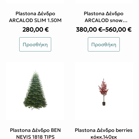
σελίδα
σελίδα
του
του
Plastona Δένδρο
Plastona Δένδρο
προϊόντος
προϊόντος
ARCALOD SLIM 1.50M
ARCALOD snow
w/glitter ξυλινη βάση
280,00
€
380,00
€
–
560,00
€
Price
range:
Αυτό
Προσθήκη
Προσθήκη
380,00 €
το
through
προϊόν
560,00 €
έχει
πολλαπλές
παραλλαγές.
Οι
επιλογές
μπορούν
να
επιλεγούν
στη
σελίδα
του
Plastona Δένδρο BEN
Plastona Δένδρο berries
προϊόντος
NEVIS 1818 TIPS
κόκκ.140εκ