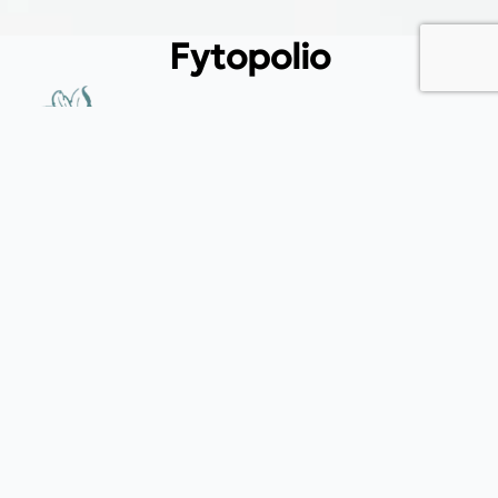
Fytopolio
Tend your garden like a pro
Φιλικής εταιρείας 37, Καλλίπολη Πειραιάς, 185 39, Αττική
(+30) 215 540 3522
(+30) 697 433 6912
info@fytopolio.gr
Blog
Ελιά. Πότε και πως κλαδεύουμε;