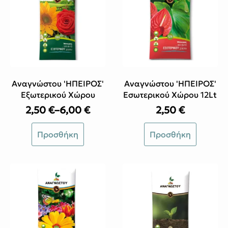
Αναγνώστου 'ΗΠΕΙΡΟΣ'
Αναγνώστου 'ΗΠΕΙΡΟΣ'
Εξωτερικού Χώρου
Εσωτερικού Χώρου 12Lt
2,50
€
–
6,00
€
2,50
€
Price
range:
Αυτό
Προσθήκη
Προσθήκη
2,50 €
το
through
προϊόν
6,00 €
έχει
πολλαπλές
παραλλαγές.
Οι
επιλογές
μπορούν