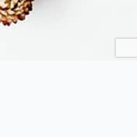
Fytopolio
Tend your garden like a pro
Φιλικής εταιρείας 37, Καλλίπολη Πειραιάς, 185 39, Αττική