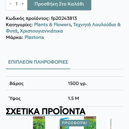
Δένδρο
Προσθήκη Στο Καλάθι
ARCALOD
SLIM
1.50M
Κωδικός προϊόντος:
fp20243813
ποσότητα
Κατηγορίες:
Plants & Flowers
,
Τεχνητά Λουλούδια &
Φυτά
,
Χριστουγιεννιάτικα
Μάρκα:
Plastona
ΕΠΙΠΛΈΟΝ ΠΛΗΡΟΦΟΡΊΕΣ
Βάρος
1500 γρ.
Ύψος
1.5 M
ΣΧΕΤΙΚΆ ΠΡΟΪΌΝΤΑ
ΠΡΟΣΦΟΡΆ!
ΠΡΟΣΦ