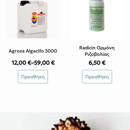
Radicin Ορμόνη
Agroza Algacifo 3000
Ριζοβολίας
12,00
€
–
59,00
€
6,50
€
Price
range:
Αυτό
Προσθήκη
Προσθήκη
12,00 €
το
through
προϊόν
59,00 €
έχει
πολλαπλές
παραλλαγές.
Οι
επιλογές
μπορούν