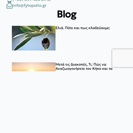
info@fytopolio.gr
Blog
Ελιά. Πότε και πως κλαδεύουμε;
Μετά τις Διακοπές, Τι; Πώς να
Αναζωογονήσετε τον Κήπο και τα
Φυτά σας
Πόθος (Epipremnum aureum)