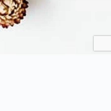
Fytopolio
Tend your garden like a pro