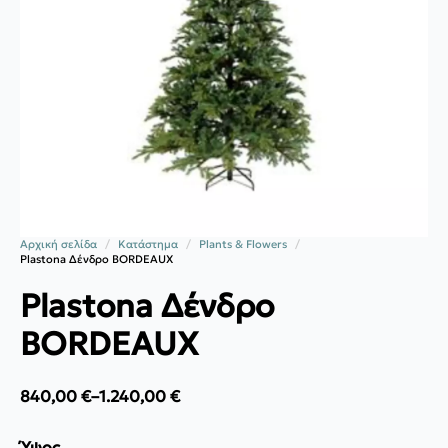
Αρχική σελίδα
Κατάστημα
Plants & Flowers
Plastona Δένδρο BORDEAUX
Plastona Δένδρο
BORDEAUX
840,00
€
–
1.240,00
€
Price
range:
840,00 €
Ύψος