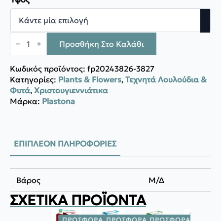
through
1.240,00 €
Plastona
Δένδρο
Προσθήκη Στο Καλάθι
BORDEAUX
ποσότητα
Κωδικός προϊόντος:
fp20243826-3827
Κατηγορίες:
Plants & Flowers
,
Τεχνητά Λουλούδια &
Φυτά
,
Χριστουγιεννιάτικα
Μάρκα:
Plastona
ΕΠΙΠΛΈΟΝ ΠΛΗΡΟΦΟΡΊΕΣ
Βάρος
Μ/Δ
ΣΧΕΤΙΚΆ ΠΡΟΪΌΝΤΑ
ΠΡΟΣΦΟΡΆ!
ΠΡΟΣΦΟΡΆ!
ΠΡΟΣΦΟΡΆ!
ΠΡΟΣΦ