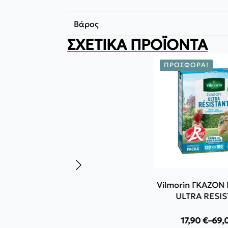
Βάρος
ΣΧΕΤΙΚΆ ΠΡΟΪΌΝΤΑ
ΠΡΟΣΦΟΡΆ!
Vilmorin ΓΚΑΖΟ
ULTRA RESI
17,90
€
–
69,
Pric