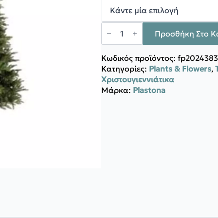
460,00 €
Plastona
Δένδρο
Προσθήκη Στο Κ
Laguna
1760
tips
Κωδικός προϊόντος:
fp202438
ποσότητα
Κατηγορίες:
Plants & Flowers
,
Χριστουγιεννιάτικα
Μάρκα:
Plastona