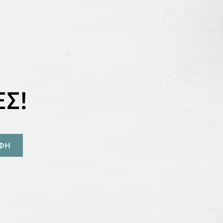
Σ!
ΑΦΗ