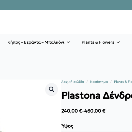
Κήπος – Βεράντα – Μπαλκόνι
Plants & Flowers
Αρχική σελίδα
Κατάστημα
Plants & Fl
Plastona Δένδρ
240,00
€
–
460,00
€
Price
range:
240,00 €
Ύψος
through