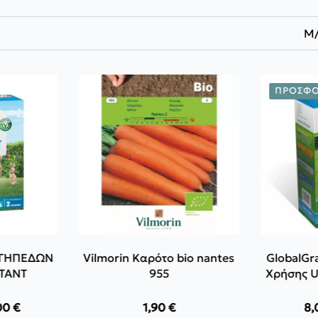
Μ
ΠΡΟΣΦΟ
Ν ΓΗΠΕΔΩΝ
Vilmorin Καρότο bio nantes
GlobalGr
STANT
955
Χρήσης 
(
00
€
1,90
€
8
e