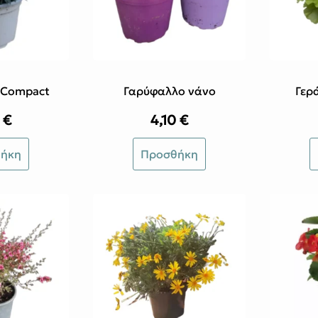
 Compact
Γαρύφαλλο νάνο
Γερά
0
€
4,10
€
ήκη
Προσθήκη