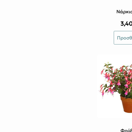
Νάρκι
3,4
Προσθ
Φούξ