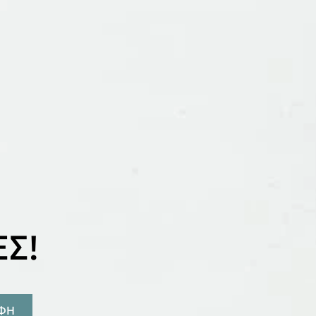
Σ!
ΑΦΗ