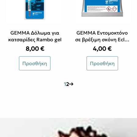
να
επιλεγούν
στη
σελίδα
του
GEMMA Δόλωμα για
GEMMA Εντομοκτόνο
προϊόντος
κατσαρίδες Rambo gel
σε βρέξιμη σκόνη Eclat
WP
8,00
€
4,00
€
Προσθήκη
Προσθήκη
1
2
→