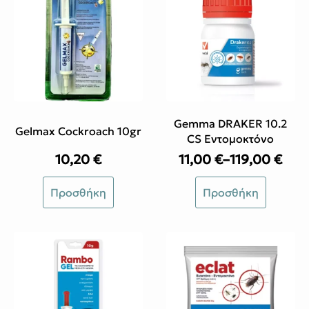
Gemma DRAKER 10.2
Gelmax Cockroach 10gr
CS Εντομοκτόνο
10,20
€
11,00
€
–
119,00
€
Price
range:
Αυτό
Προσθήκη
Προσθήκη
11,00 €
το
through
προϊόν
119,00 €
έχει
πολλαπλές
παραλλαγές.
Οι
επιλογές
μπορούν