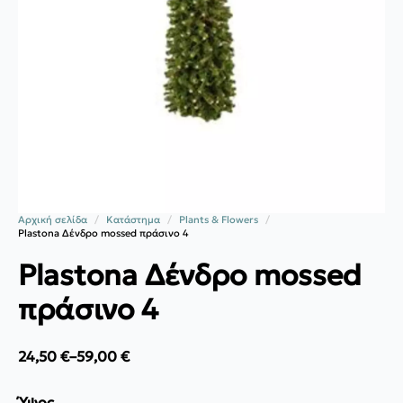
Αρχική σελίδα
Κατάστημα
Plants & Flowers
Plastona Δένδρο mossed πράσινο 4
Plastona Δένδρο mossed
πράσινο 4
24,50
€
–
59,00
€
Price
range:
24,50 €
Ύψος