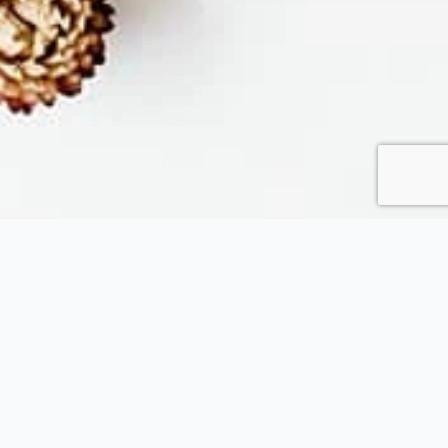
Fytopolio
Tend your garden like a pro