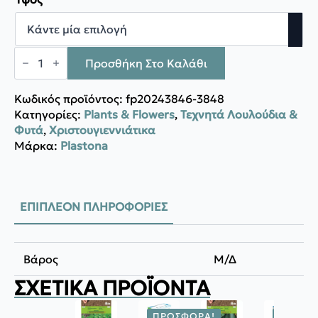
through
59,00 €
Plastona
Δένδρο
Προσθήκη Στο Καλάθι
mossed
πράσινο
4
Κωδικός προϊόντος:
fp20243846-3848
ποσότητα
Κατηγορίες:
Plants & Flowers
,
Τεχνητά Λουλούδια &
Φυτά
,
Χριστουγιεννιάτικα
Μάρκα:
Plastona
ΕΠΙΠΛΈΟΝ ΠΛΗΡΟΦΟΡΊΕΣ
Βάρος
Μ/Δ
ΣΧΕΤΙΚΆ ΠΡΟΪΌΝΤΑ
ΠΡΟΣΦΟΡΆ!
ΠΡΟΣΦ