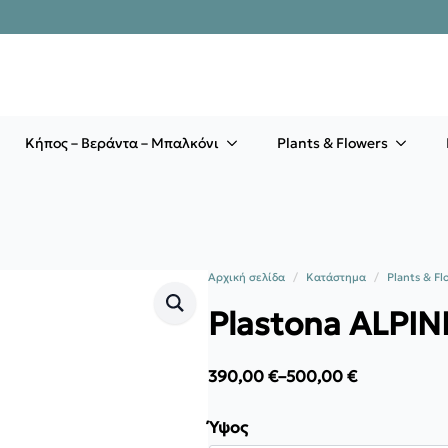
Κήπος – Βεράντα – Μπαλκόνι
Plants & Flowers
Αρχική σελίδα
Κατάστημα
Plants & Fl
Plastona ALPI
390,00
€
–
500,00
€
Price
range:
390,00 €
Ύψος
through