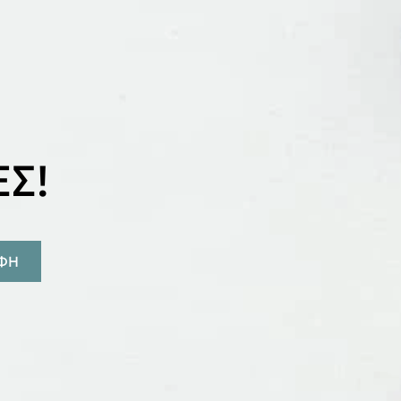
Σ!
ΑΦΗ