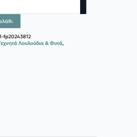
αλάθι
1-fp20243812
Τεχνητά Λουλούδια & Φυτά
,