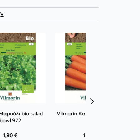
/Δ
 Μαρούλι bio salad
Vilmorin Καρότο bio nantes
bowl 972
955
1,90
€
1,90
€