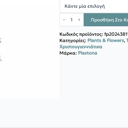
500,00 €
Plastona
ALPINE
Προσθήκη Στο Κ
FROST
ποσότητα
Κωδικός προϊόντος:
fp2024381
Κατηγορίες:
Plants & Flowers
,
Χριστουγιεννιάτικα
Μάρκα:
Plastona