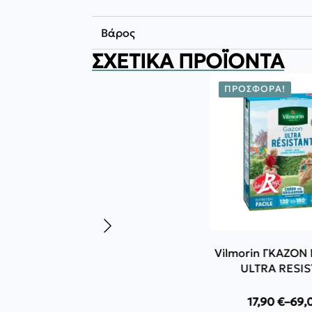
Βάρος
ΣΧΕΤΙΚΆ ΠΡΟΪΌΝΤΑ
ΠΡΟΣΦΟΡΆ!
Vilmorin ΓΚΑΖΟ
ULTRA RESI
17,90
€
–
69,
Pric