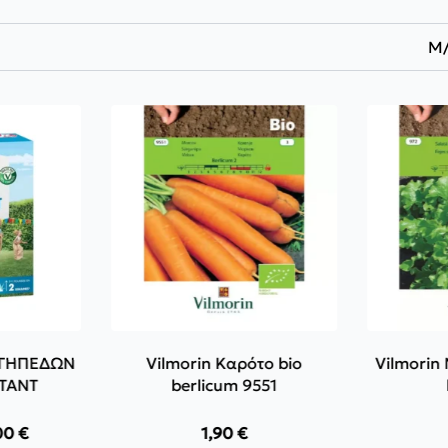
Μ
Ν ΓΗΠΕΔΩΝ
Vilmorin Καρότο bio
Vilmorin
STANT
berlicum 9551
00
€
1,90
€
e