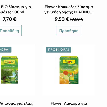
 ΒΙΟ λίπασμα για
Flower Κοκκώδες λίπασμα
ομάτες 500ml
γενικής χρήσης PLATINUM
10-800GR
7,70
€
9,50
€
10,50
€
Original
Η
price
τρέχουσα
Προσθήκη
Προσθήκη
was:
τιμή
10,50 €.
είναι:
9,50 €.
ΦΟΡΆ!
ΠΡΟΣΦΟΡΆ!
Λίπασμα για ελιές
Flower Λίπασμα για