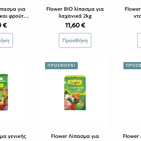
ος
ίπασμα για
Flower ΒΙΟ λίπασμα για
Flower
 και φρούτα
λαχανικά 2kg
ντ
g
0
€
11,60
€
ήκη
Προσθήκη
ΠΡΟΣΦΟΡΆ!
ΠΡΟΣ
μα γενικής
Flower Λίπασμα για
Flower 