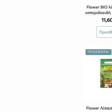
προϊόντ
Flower ΒΙΟ λ
εσπεριδοειδή
2k
11,6
Προσθ
ΠΡΟΣΦΟΡΆ!
Flower Λίπασ