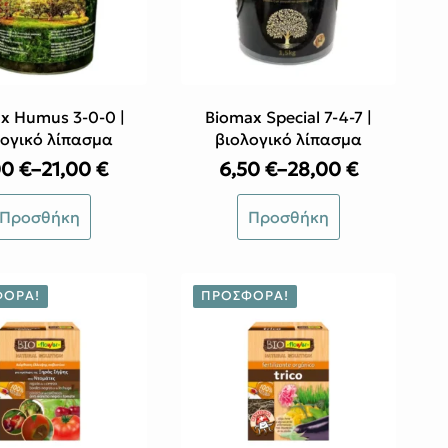
x Humus 3-0-0 |
Biomax Special 7-4-7 |
λογικό λίπασμα
βιολογικό λίπασμα
00
€
–
21,00
€
6,50
€
–
28,00
€
Price
Price
range:
range:
υτό
Αυτό
Προσθήκη
Προσθήκη
6,00 €
6,50 €
ο
το
through
through
ροϊόν
προϊόν
21,00 €
28,00 €
χει
έχει
ολλαπλές
πολλαπλές
ΦΟΡΆ!
ΠΡΟΣΦΟΡΆ!
αραλλαγές.
παραλλαγές.
ι
Οι
πιλογές
επιλογές
πορούν
μπορούν
α
να
πιλεγούν
επιλεγούν
τη
στη