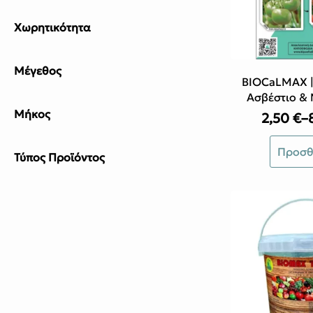
Χωρητικότητα
Μέγεθος
BIOCaLMAX |
Ασβέστιο &
Μήκος
2,50
€
–
P
r
Αυτό
Προσθ
2
Τύπος Προϊόντος
το
t
προϊόν
8
έχει
πολλαπ
παραλλ
Οι
επιλογέ
μπορού
να
επιλεγο
στη