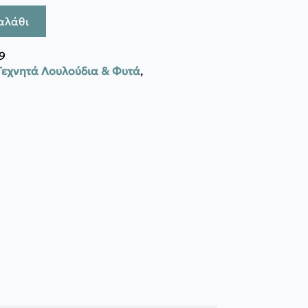
αλάθι
9
Τεχνητά Λουλούδια & Φυτά
,