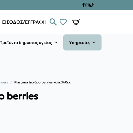
ΕΙΣΟΔΟΣ/ΕΓΓΡΑΦΗ
Προϊόντα δημόσιας υγείας
Υπηρεσίες
owers
Plastona Δένδρο berries κόκκ.140εκ
ο berries