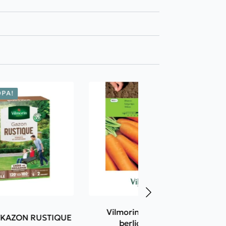
ΡΆ!
Vilmorin Καρότο bio
 ΓΚΑΖΟΝ RUSTIQUE
berlicum 9551