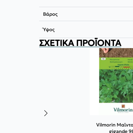
Βάρος
Ύψος
ΣΧΕΤΙΚΆ ΠΡΟΪΌΝΤΑ
Vilmorin Μαϊντ
gigande 9