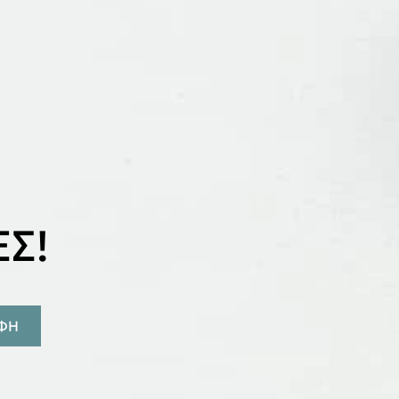
Σ!
ΑΦΗ