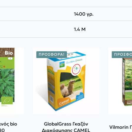
1400 γρ.
1.4 M
ΠΡΟΣΦΟΡΆ!
ΠΡΟΣΦΟ
ανός bio
GlobalGrass Γκαζόν
Vilmorin
80
Διακόσμησης CAMEL