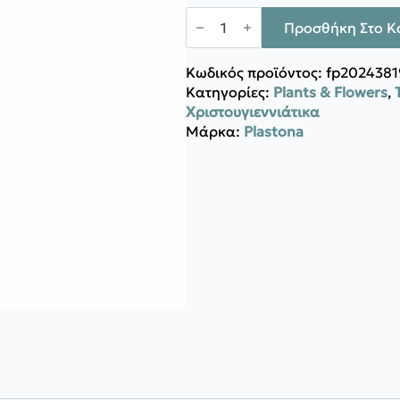
Plastona
Δένδρο
Προσθήκη Στο Κ
berries
κόκκ.140εκ
ποσότητα
Κωδικός προϊόντος:
fp2024381
Κατηγορίες:
Plants & Flowers
,
Χριστουγιεννιάτικα
Μάρκα:
Plastona