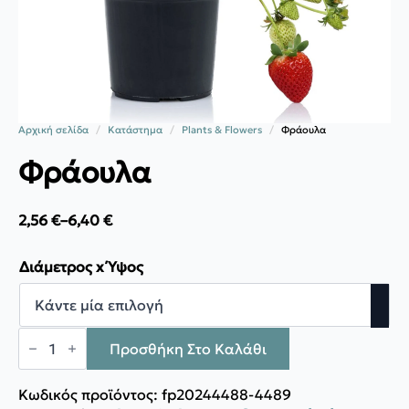
Αρχική σελίδα
Κατάστημα
Plants & Flowers
Φράουλα
Φράουλα
2,56
€
–
6,40
€
Price
range:
2,56 €
Διάμετρος x Ύψος
through
6,40 €
Φράουλα
ποσότητα
Προσθήκη Στο Καλάθι
Κωδικός προϊόντος:
fp20244488-4489