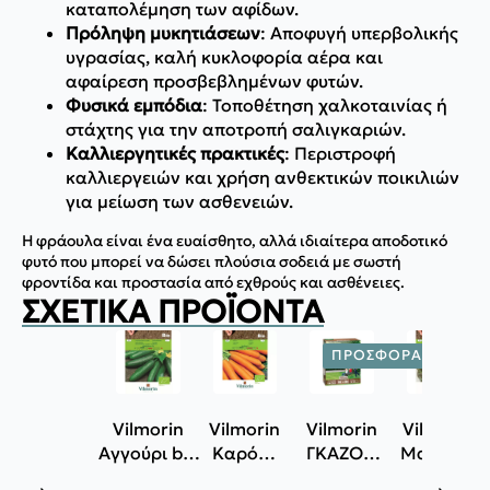
καταπολέμηση των αφίδων.
Πρόληψη μυκητιάσεων
: Αποφυγή υπερβολικής
υγρασίας, καλή κυκλοφορία αέρα και
αφαίρεση προσβεβλημένων φυτών.
Φυσικά εμπόδια
: Τοποθέτηση χαλκοταινίας ή
στάχτης για την αποτροπή σαλιγκαριών.
Καλλιεργητικές πρακτικές
: Περιστροφή
καλλιεργειών και χρήση ανθεκτικών ποικιλιών
για μείωση των ασθενειών.
Η φράουλα είναι ένα ευαίσθητο, αλλά ιδιαίτερα αποδοτικό
φυτό που μπορεί να δώσει πλούσια σοδειά με σωστή
φροντίδα και προστασία από εχθρούς και ασθένειες.
ΣΧΕΤΙΚΆ ΠΡΟΪΌΝΤΑ
ΠΡΟΣΦΟΡΆ!
Vilmorin
Vilmorin
Vilmorin
Vilmorin
Αγγούρι bio
Καρότο
ΓΚΑΖΟΝ
Μαρούλι
marketmore
bio
RUSTIQUE
bio