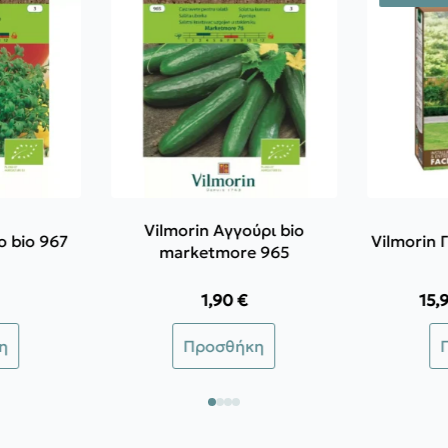
Vilmorin Αγγούρι bio
ο bio 967
Vilmorin
marketmore 965
1,90
€
15,
Αυ
η
Προσθήκη
το
πρ
έχ
πο
πα