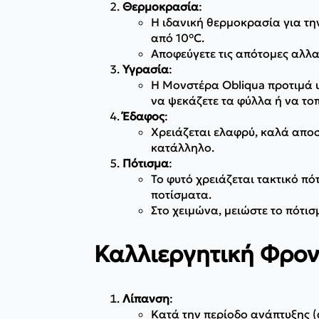
Θερμοκρασία
:
Η ιδανική θερμοκρασία για τη
από 10°C.
Αποφεύγετε τις απότομες αλλα
Υγρασία
:
Η Μονστέρα Obliqua προτιμά 
να ψεκάζετε τα φύλλα ή να το
Έδαφος
:
Χρειάζεται ελαφρύ, καλά αποσ
κατάλληλο.
Πότισμα
:
Το φυτό χρειάζεται τακτικό π
ποτίσματα.
Στο χειμώνα, μειώστε το πότισ
Καλλιεργητική Φρον
Λίπανση
:
Κατά την περίοδο ανάπτυξης (