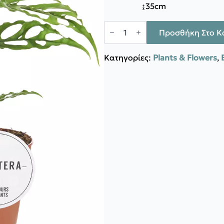
↨35cm
Μονστέρα
Obliqua
Προσθήκη Στο Κ
ποσότητα
Κατηγορίες:
Plants & Flowers
,