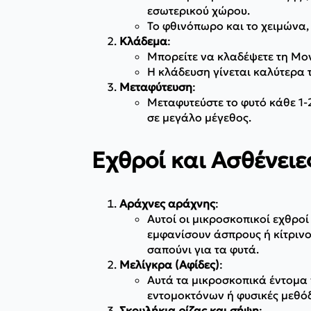
εσωτερικού χώρου.
Το φθινόπωρο και το χειμώνα,
Κλάδεμα
:
Μπορείτε να κλαδέψετε τη Μον
Η κλάδευση γίνεται καλύτερα τ
Μεταφύτευση
:
Μεταφυτεύστε το φυτό κάθε 1-2
σε μεγάλο μέγεθος.
Εχθροί και Ασθένειε
Αράχνες αράχνης
:
Αυτοί οι μικροσκοπικοί εχθρο
εμφανίσουν άσπρους ή κίτρινο
σαπούνι για τα φυτά.
Μελίγκρα (Αφίδες)
:
Αυτά τα μικροσκοπικά έντομα
εντομοκτόνων ή φυσικές μεθόδ
Σκουλήκια ρίζας και σήψη
: