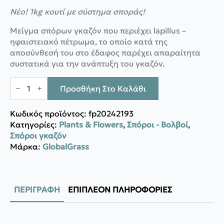
price
τρέχουσα
Νέο! 1kg κουτί με σύστημα σποράς!
was:
τιμή
9,40 €.
είναι:
Μείγμα σπόρων γκαζόν που περιέχει lapillus –
8,00 €.
ηφαιστειακό πέτρωμα, το οποίο κατά της
αποσύνθεσή του στο έδαφος παρέχει απαραίτητα
συστατικά για την ανάπτυξη του γκαζόν.
GlobalGrass
Γκαζόν
Προσθήκη Στο Καλάθι
Γενικής
Χρήσης
UNIVERSAL
Κωδικός προϊόντος:
fp20242193
SMART
Κατηγορίες:
Plants & Flowers
,
Σπόροι - Βολβοί
,
ποσότητα
Σπόροι γκαζόν
Μάρκα:
GlobalGrass
ΠΕΡΙΓΡΑΦΉ
ΕΠΙΠΛΈΟΝ ΠΛΗΡΟΦΟΡΊΕΣ