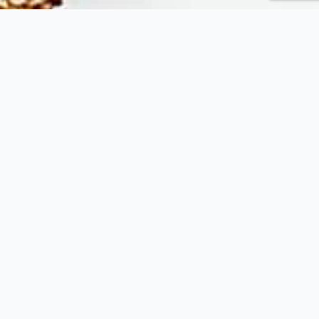
Fytopolio
Tend your garden like a pro
Φιλικής εταιρείας 37, Καλλίπολη Πειραιάς, 185 39, Αττική
(+30) 215 540 3522
(+30) 697 433 6912