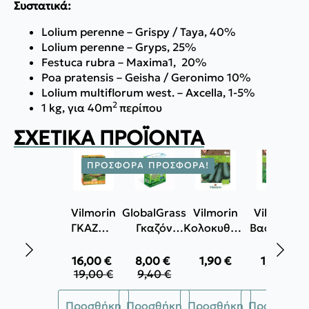
Συστατικά:
Lolium perenne – Grispy / Taya, 40%
Lolium perenne – Gryps, 25%
Festuca rubra – Maxima1, 20%
Poa pratensis – Geisha / Geronimo 10%
Lolium multiflorum west. – Axcella, 1-5%
2
1 kg, για 40m
περίπου
ΣΧΕΤΙΚΆ ΠΡΟΪΌΝΤΑ
ΠΡΟΣΦΟΡΆ!
ΠΡΟΣΦΟΡΆ!
Vilmorin
GlobalGrass
Vilmorin
Vilmorin
ΓΚΑΖΟΝ
Γκαζόν
Κολοκυθάκι
Βασιλικός
ΓΙΑ
Γενικής
bio black
bio
ΞΗΡΑ
Χρήσης
beauty 966
genovese
16,00
€
8,00
€
1,90
€
1,90
€
Original
Η
Original
Η
ΕΔΑΦΗ
UNIVERSAL
950
19,00
€
9,40
€
price
τρέχουσα
price
τρέχουσα
1Kg
+
was:
τιμή
was:
τιμή
INTELLIGENT
Προσθήκη
Προσθήκη
Προσθήκη
Προσθήκη