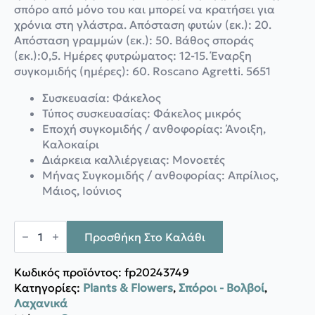
σπόρο από μόνο του και μπορεί να κρατήσει για
χρόνια στη γλάστρα. Απόσταση φυτών (εκ.): 20.
Απόσταση γραμμών (εκ.): 50. Βάθος σποράς
(εκ.):0,5. Ημέρες φυτρώματος: 12-15. Έναρξη
συγκομιδής (ημέρες): 60. Roscano Agretti. 5651
Συσκευασία: Φάκελος
Τύπος συσκευασίας: Φάκελος μικρός
Εποχή συγκομιδής / ανθοφορίας: Άνοιξη,
Καλοκαίρι
Διάρκεια καλλιέργειας: Μονοετές
Μήνας Συγκομιδής / ανθοφορίας: Απρίλιος,
Μάιος, Ιούνιος
Gemma
Αλμύρα
Προσθήκη Στο Καλάθι
·
Saltwort
ποσότητα
Κωδικός προϊόντος:
fp20243749
Κατηγορίες:
Plants & Flowers
,
Σπόροι - Βολβοί
,
Λαχανικά