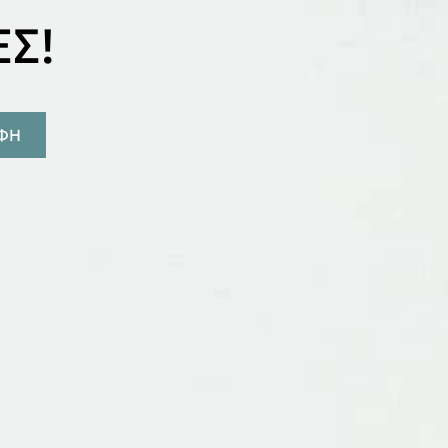
Σ!
ΑΦΗ