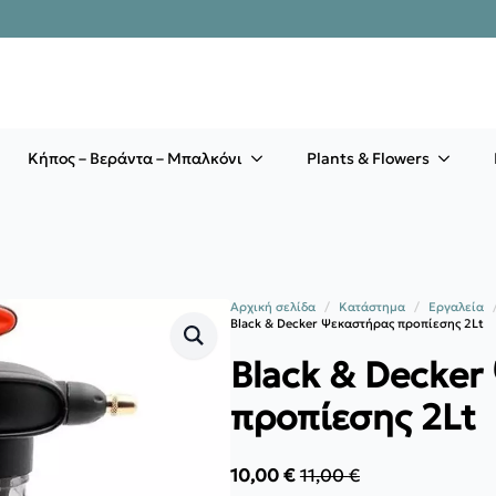
Κήπος – Βεράντα – Μπαλκόνι
Plants & Flowers
Αρχική σελίδα
Κατάστημα
Εργαλεία
Black & Decker Ψεκαστήρας προπίεσης 2Lt
Black & Decke
προπίεσης 2Lt
10,00
€
11,00
€
Original
Η