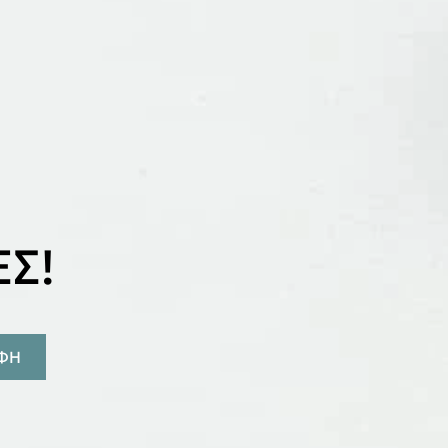
Σ!
ΑΦΗ