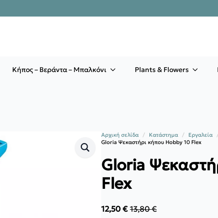
Κήπος – Βεράντα – Μπαλκόνι
Plants & Flowers
Αρχική σελίδα
Κατάστημα
Εργαλεία
Gloria Ψεκαστήρι κήπου Hobby 10 Flex
Gloria Ψεκαστή
Flex
12,50
€
13,80
€
Original
Η