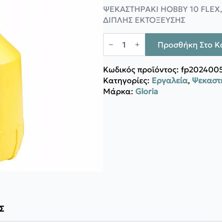
price
τρέχουσα
ΨΕΚΑΣΤΗΡΑΚΙ HOBBY 10 FLEX, 
was:
τιμή
ΔΙΠΛΗΣ ΕΚΤΟΞΕΥΣΗΣ
13,80 €.
είναι:
12,50 €.
Gloria
Ψεκαστήρι
Προσθήκη Στο Κ
κήπου
Hobby
10
Κωδικός προϊόντος:
fp202400
Flex
Κατηγορίες:
Εργαλεία
,
Ψεκαστ
ποσότητα
Μάρκα:
Gloria
Σ