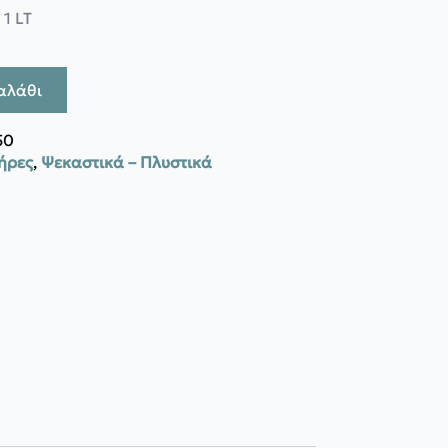
1 LT
αλάθι
50
ήρες
,
Ψεκαστικά – Πλυστικά