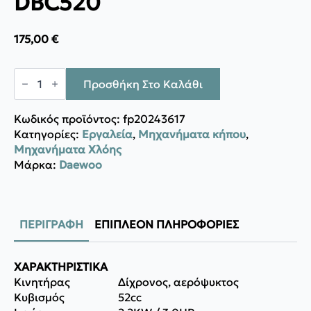
DBC520
175,00
€
Daewoo
Θαμνοκοπτικό
Προσθήκη Στο Καλάθι
DBC520
ποσότητα
Κωδικός προϊόντος:
fp20243617
Κατηγορίες:
Εργαλεία
,
Μηχανήματα κήπου
,
Μηχανήματα Χλόης
Μάρκα:
Daewoo
ΠΕΡΙΓΡΑΦΉ
ΕΠΙΠΛΈΟΝ ΠΛΗΡΟΦΟΡΊΕΣ
ΧΑΡΑΚΤΗΡΙΣΤΙΚΑ
Κινητήρας
Δίχρονος, αερόψυκτος
Κυβισμός
52cc