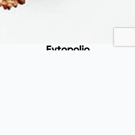
Fytopolio
Tend your garden like a pro
Φιλικής εταιρείας 37, Καλλίπολη Πειραιάς, 185 39, Αττική
(+30) 215 540 3522
(+30) 697 433 6912
info@fytopolio.gr