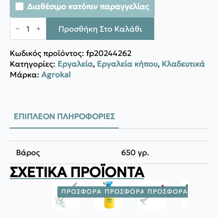
Διαθέσιμο κατόπιν παραγγελίας
Agrokal
ΨΑΛΙΔΙ
Προσθήκη Στο Καλάθι
ΚΛΑΔΕΜΑΤΟΣ
LOWE
9104
Κωδικός προϊόντος:
fp20244262
ποσότητα
Κατηγορίες:
Εργαλεία
,
Εργαλεία κήπου
,
Κλαδευτικά
Μάρκα:
Agrokal
ΕΠΙΠΛΈΟΝ ΠΛΗΡΟΦΟΡΊΕΣ
Βάρος
650 γρ.
ΣΧΕΤΙΚΆ ΠΡΟΪΌΝΤΑ
ΠΡΟΣΦΟΡΆ!
ΠΡΟΣΦΟΡΆ!
ΠΡΟΣΦΟΡΆ!
ΠΡΟΣΦ