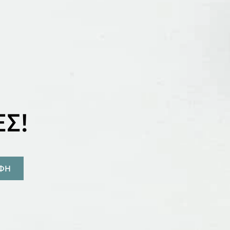
Σ!
ΑΦΗ