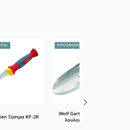
ΡΆ!
ΠΡΟΣΦΟΡΆ!
Wolf Garten Φτυαράκι
Wolf Garten Ξύστρα KF-2K
λουλουδιών LU-Z