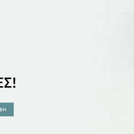
Σ!
ΑΦΗ