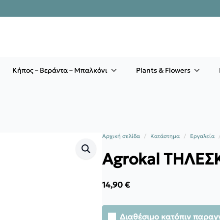
Κήπος – Βεράντα – Μπαλκόνι
Plants & Flowers
Αρχική σελίδα
Κατάστημα
Εργαλεία
Agrokal THΛΕ
14,90
€
Διαθέσιμο κατόπιν παραγ