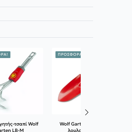
ΡΆ!
ΠΡΟΣΦΟΡΆ!
γητής-τσαπί Wolf
Wolf Garten Φτυαράκι
arten LB-M
λουλουδιών LU