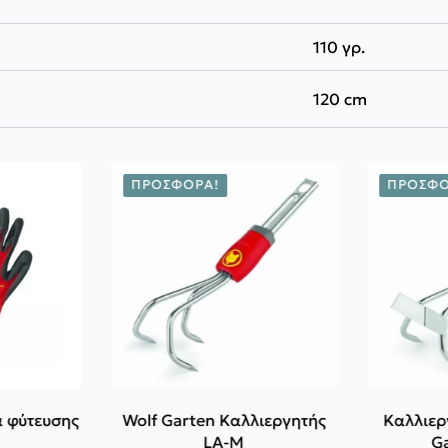
110 γρ.
120 cm
ΠΡΟΣΦΟΡΆ!
ΠΡΟΣΦΟ
α φύτευσης
Wolf Garten Καλλιεργητής
Καλλιερ
LA-M
G