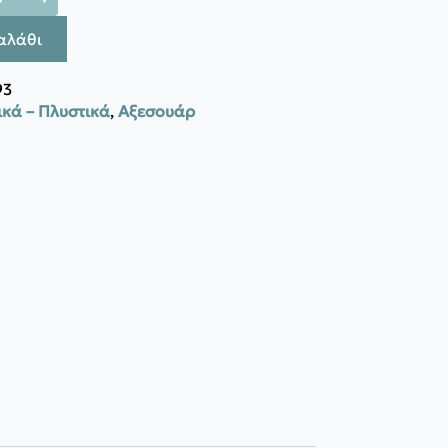
αλάθι
93
κά – Πλυστικά
,
Αξεσουάρ