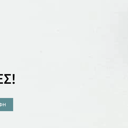
Σ!
ΑΦΗ