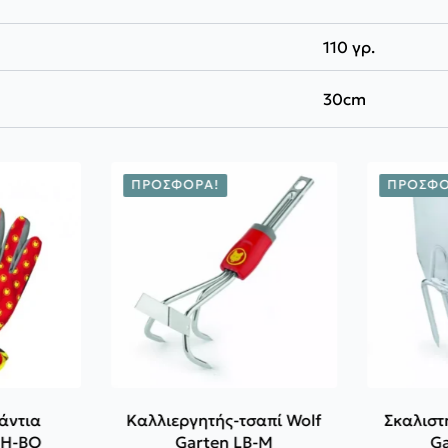
110 γρ.
30cm
ΠΡΟΣΦΟΡΆ!
ΠΡΟΣΦΟ
Γάντια
Καλλιεργητής-τσαπί Wolf
Σκαλιστ
GH-BO
Garten LB-M
G