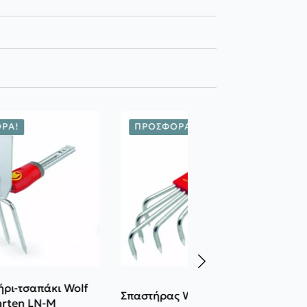
ΡΆ!
ΠΡΟΣΦΟΡΆ!
ήρι-τσαπάκι Wolf
Σπαστήρας Wolf Garten LF-M
arten LN-M