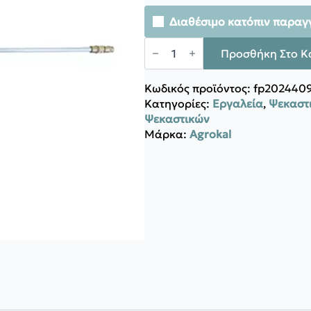
Διαθέσιμο κατόπιν παραγ
Agrokal
ΑΛΟΥΜΙΝΙΟΥ
Προσθήκη Στο Κ
ΑΥΛΟΣ
ΙΤΑΛΙΑΣ
57CM
Κωδικός προϊόντος:
fp202440
ποσότητα
Κατηγορίες:
Εργαλεία
,
Ψεκαστι
Ψεκαστικών
Μάρκα:
Agrokal