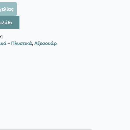
γελίας
αλάθι
91
κά – Πλυστικά
,
Αξεσουάρ