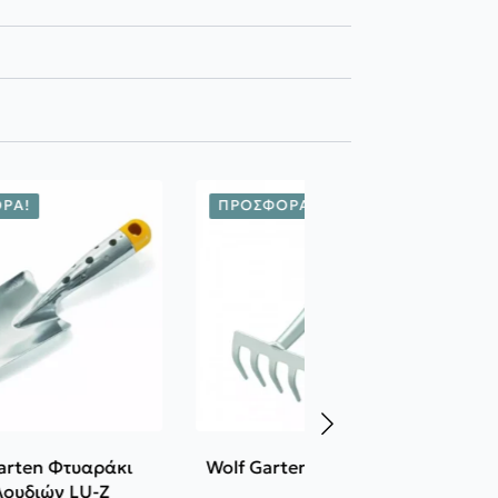
ΡΆ!
ΠΡΟΣΦΟΡΆ!
arten Φτυαράκι
Wolf Garten Τσουγκρανάκι
λουδιών LU-Z
LJ-Z