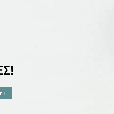
Σ!
ΑΦΗ