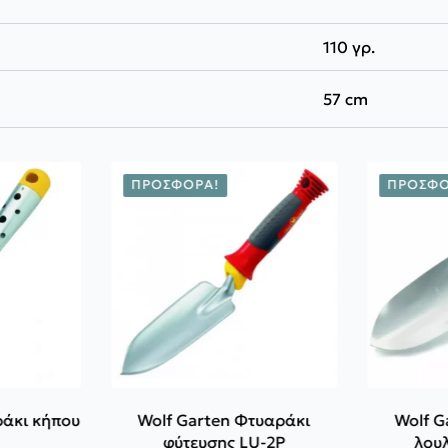
110 γρ.
57 cm
ΠΡΟΣΦΟΡΆ!
ΠΡΟΣΦΟ
Wolf Garten Φτυαράκι
Wolf G
φύτευσης LU-2P
λου