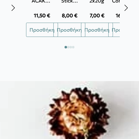
ACAKOR
Sticker
2x20g
Consumer
500ml
12τμχ
1.5Kg
11,50
€
8,00
€
7,00
€
16,50
€
Προσθήκη
Προσθήκη
Προσθήκη
Προσθήκη