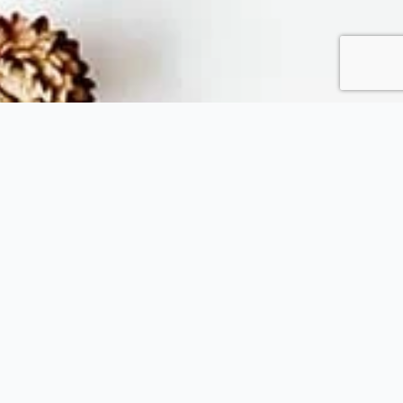
Fytopolio