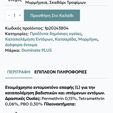
Μυρμήγκια, Σκαθάρι Τροφίμων
Dominate
Plus
Προσθήκη Στο Καλάθι
TETRAPIU
MULTIPURPOSE
ποσότητα
Κωδικός προϊόντος:
fp20243804
Κατηγορίες:
Προϊόντα δημόσιας υγείας
,
Καταπολέμηση Εντόμων
,
Κατσαρίδα
,
Μυρμήγκι
,
Διάφορα έντομα
Μάρκα:
Dominate PLUS
ΠΕΡΙΓΡΑΦΉ
ΕΠΙΠΛΈΟΝ ΠΛΗΡΟΦΟΡΊΕΣ
Ετοιμόχρηστο εντομοκτόνο επαφής (L) για την
καταπολέμηση βαδιστικών και ιπτάμενων εντόμων.
Δραστικές Ουσίες:
Permethrin 0,15%, Tetramethrin
0,06%, PBO 0,30%
Πλεονεκτήματα: