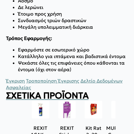
Άοσμο
Δε λερώνει
Έτοιμο προς χρήση
Συνδυασμός τριών δραστικών
Μεγάλη υπολειμματική διάρκεια
Τρόπος Εφαρμογής:
Εφαρμόστε σε εσωτερικό χώρο
Κατάλληλο για ιπτάμενα και βαδιστικά έντομα
Ψεκάστε όλες τις επιφάνειες όπου κάθονται τα
έντομα (όχι στον αέρα)
Έγκριση
Τροποποίηση Έγκρισης
Δελτίο Δεδομένων
Ασφαλείας
ΣΧΕΤΙΚΆ ΠΡΟΪΌΝΤΑ
REXIT
REXIT
Kit Rat
MURIBROM