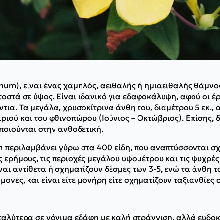
inum), είναι ένας χαμηλός, αειθαλής ή ημιαειθαλής θάμνο
τοστά σε ύψος. Είναι ιδανικό για εδαφοκάλυψη, αφού οι έ
τια. Τα μεγάλα, χρυσοκίτρινα άνθη του, διαμέτρου 5 εκ., 
ιριού και του φθινοπώρου (Ιούνιος – Οκτώβριος). Επίσης, 
ποιούνται στην ανθοδετική.
m περιλαμβάνει γύρω στα 400 είδη, που αναπτύσσονται σχε
τις ερήμους, τις περιοχές μεγάλου υψομέτρου και τις ψυχρές
ναι αντίθετα ή σχηματίζουν δέσμες των 3-5, ενώ τα άνθη τ
νες, και είναι είτε μονήρη είτε σχηματίζουν ταξιανθίες σ
αλύτερα σε γόνιμα εδάφη με καλή στράγγιση, αλλά ευδοκι