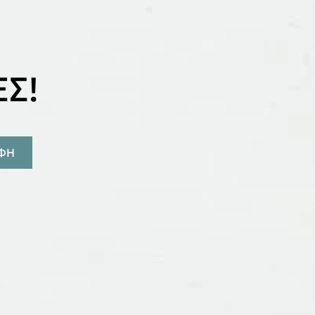
Σ!
ΑΦΗ