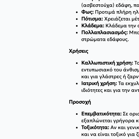
(ασβεστούχα) εδάφη, πα
Φως:
Προτιμά πλήρη ηλι
Πότισμα:
Χρειάζεται μέτ
Κλάδεμα:
Κλάδεμα την ά
Πολλαπλασιασμός:
Μπορ
στρώματα εδάφους.
Χρήσεις
Καλλωπιστική χρήση:
Το
εντυπωσιακό του άνθισ
και για γλάστρες ή ζαρν
Ιατρική χρήση:
Τα εκχυλ
ιδιότητες και για την 
Προσοχή
Επεμβατικότητα:
Σε ορι
εξαπλώνεται γρήγορα κα
Τοξικότητα:
Αν και γενι
και να είναι τοξικό για 