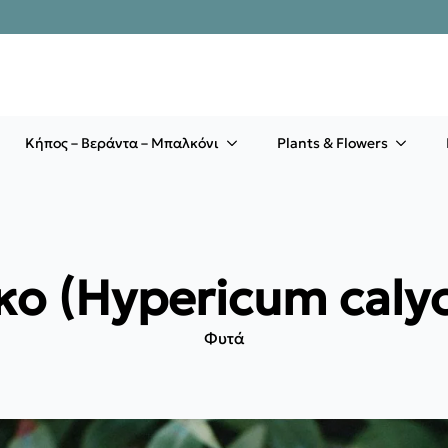
Κήπος – Βεράντα – Μπαλκόνι
Plants & Flowers
κο (Hypericum caly
Φυτά