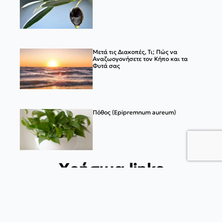
Μετά τις Διακοπές, Τι; Πώς να
Αναζωογονήσετε τον Κήπο και τα
Φυτά σας
Πόθος (Epipremnum aureum)
Χρήσιμα links
Blog
Συμβουλές
Φυτά
Επικοινωνία