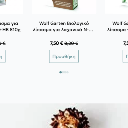
ασμα για
Wolf Garten Βιολογικό
Wolf G
-HB 810g
λίπασμα για λαχανικά N-HB
λίπασμα 
850g
0
€
7,50
€
8,20
€
7
inal
Original
Η
e
χουσα
price
τρέχουσα
η
Προσθήκη
:
was:
τιμή
 €.
ι:
8,20 €.
είναι:
 €.
7,50 €.