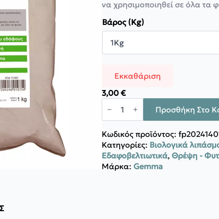
να χρησιμοποιηθεί σε όλα τα φ
5,00 €
Βάρος (Kg)
Εκκαθάριση
3,00
€
Gemma
Ζεόλιθος
Προσθήκη Στο Κ
Πούδρα
ποσότητα
Κωδικός προϊόντος:
fp2024140
Κατηγορίες:
Βιολογικά λιπάσμ
Εδαφοβελτιωτικά
,
Θρέψη - Φυ
Μάρκα:
Gemma
Σ