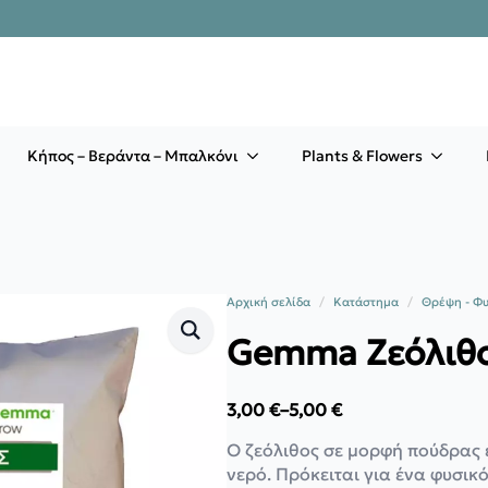
Κήπος – Βεράντα – Μπαλκόνι
Plants & Flowers
Αρχική σελίδα
Κατάστημα
Θρέψη - Φ
Gemma Ζεόλιθ
3,00
€
–
5,00
€
Price
range:
Ο ζεόλιθος σε μορφή πούδρας 
3,00 €
νερό. Πρόκειται για ένα φυσικ
through