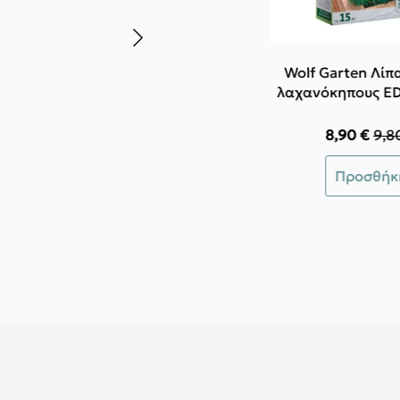
Wolf Garten Λίπ
λαχανόκηπους ED
8,90
€
9,8
Orig
Η
pric
τρέ
Προσθήκ
was
τιμή
9,80
είνα
8,90