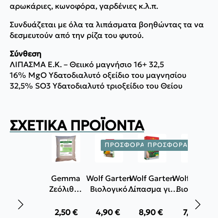
αρωκάριες, κωνοφόρα, γαρδένιες κ.λ.π.
Συνδυάζεται με όλα τα λιπάσματα βοηθώντας τα να
δεσμευτούν από την ρίζα του φυτού.
Σύνθεση
ΛΙΠΑΣΜΑ Ε.Κ. – Θειικό μαγνήσιο 16+ 32,5
16% MgO Υδατοδιαλυτό οξείδιο του μαγνησίου
32,5% SO3 Υδατοδιαλυτό τριοξείδιο του Θείου
ΣΧΕΤΙΚΆ ΠΡΟΪΌΝΤΑ
ΠΡΟΣΦΟΡΆ!
ΠΡΟΣΦΟΡΆ!
ΠΡΟΣΦ
Gemma
Wolf Garten
Wolf Garten
Wolf Garten
Ζεόλιθος
Βιολογικό
Λίπασμα για
Βιολογικό
πούδρα
λίπασμα για
λαχανόκηπους
λίπασμα γι
1Kg
τριανταφυλλιές
ED-HB 810g
τριανταφυλλι
2,50
€
4,90
€
8,90
€
7,50
€