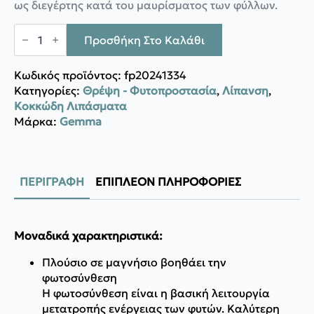
ως διεγέρτης κατά του μαυρίσματος των φύλλων.
Gemma
Πράσινο
Προσθήκη Στο Καλάθι
φύλλο
500g
ποσότητα
Κωδικός προϊόντος:
fp20241334
Κατηγορίες:
Θρέψη - Φυτοπροστασία
,
Λίπανση
,
Κοκκώδη Λιπάσματα
Μάρκα:
Gemma
ΠΕΡΙΓΡΑΦΉ
ΕΠΙΠΛΈΟΝ ΠΛΗΡΟΦΟΡΊΕΣ
Μοναδικά χαρακτηριστικά:
Πλούσιο σε μαγνήσιο βοηθάει την
φωτοσύνθεση
Η φωτοσύνθεση είναι η βασική λειτουργία
μετατροπής ενέργειας των φυτών. Καλύτερη