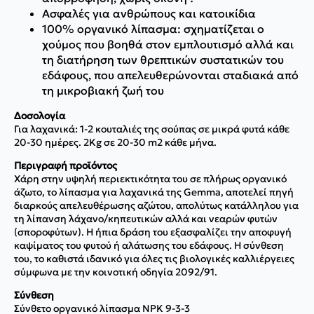
Ασφαλές για ανθρώπους και κατοικίδια
100% οργανικό λίπασμα: σχηματίζεται ο
χούμος που βοηθά στον εμπλουτισμό αλλά και
τη διατήρηση των θρεπτικών συστατικών του
εδάφους, που απελευθερώνονται σταδιακά από
τη μικροβιακή ζωή του
Δοσολογία
Για λαχανικά: 1-2 κουταλιές της σούπας σε μικρά φυτά κάθε
20-30 ημέρες. 2Kg σε 20-30 m2 κάθε μήνα.
Περιγραφή προϊόντος
Χάρη στην υψηλή περιεκτικότητα του σε πλήρως οργανικό
άζωτο, το λίπασμα για λαχανικά της Gemma, αποτελεί πηγή
διαρκούς απελευθέρωσης αζώτου, απολύτως κατάλληλου για
τη λίπανση λάχανο/κηπευτικών αλλά και νεαρών φυτών
(σποροφύτων). Η ήπια δράση του εξασφαλίζει την αποφυγή
καψίματος του φυτού ή αλάτωσης του εδάφους. Η σύνθεση
του, το καθιστά ιδανικό για όλες τις βιολογικές καλλιέργειες
σύμφωνα με την κοινοτική οδηγία 2092/91.
Σύνθεση
Σύνθετο οργανικό λίπασμα NPK 9-3-3