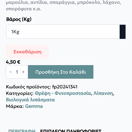
μαρούλια, αντίδια, σπαράγγια, μπρόκολο, λάχανο,
through
σπορόφυτα κ.α.
19,00 €
Βάρος (Kg)
Εκκαθάριση
4,50
€
Gemma
Οργανικό
Προσθήκη Στο Καλάθι
λίπασμα
λαχανικών
ποσότητα
Κωδικός προϊόντος:
fp20241341
Κατηγορίες:
Θρέψη - Φυτοπροστασία
,
Λίπανση
,
Βιολογικά λιπάσματα
Μάρκα:
Gemma
ΠΕΡΙΓΡΑΦΉ
ΕΠΙΠΛΈΟΝ ΠΛΗΡΟΦΟΡΊΕΣ