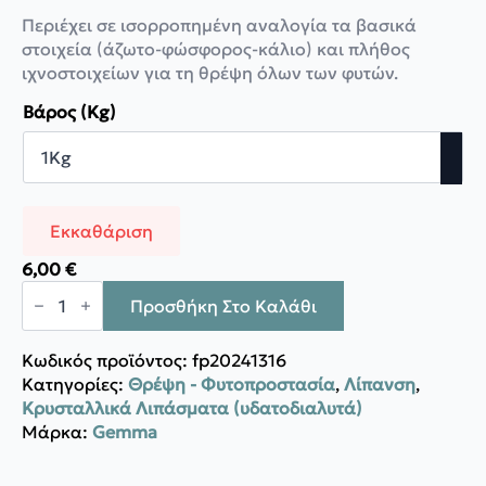
through
Περιέχει σε ισορροπημένη αναλογία τα βασικά
73,00 €
στοιχεία (άζωτο-φώσφορος-κάλιο) και πλήθος
ιχνοστοιχείων για τη θρέψη όλων των φυτών.
Βάρος (Kg)
Εκκαθάριση
6,00
€
Gemma
Γενικής
Προσθήκη Στο Καλάθι
χρήσης
20-
20-
Κωδικός προϊόντος:
fp20241316
20
Κατηγορίες:
Θρέψη - Φυτοπροστασία
,
Λίπανση
,
ποσότητα
Κρυσταλλικά Λιπάσματα (υδατοδιαλυτά)
Μάρκα:
Gemma