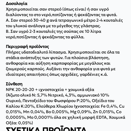
Δοσολογία
Χρησιμοποιείται σαν στερεό (όπως είναι) ή σαν υγρό
διαλύοντας το στο νερό,ποτίζοντας ή ψεκάζοντας τα φυτά.
Α. Σαν στερεό 30-40 g ανά τετραγωνικό μέτρο 2-4 κουταλιές
του γλυκού ανάλογα με το μέγεθος της γλάστρας.
Β. Σαν υγρό 2-3 κουταλιές της σούπας σε 10 λίτρα
νερό,ποτίζοντας ή ψεκάζοντας τα φύλλα.
Περιγραφή προϊόντος
Πλήρες υδατοδιαλυτό λίπασμα. Χρησιμοποιείται σε όλα τα
στάδια ανάπτυξης των φυτών. Για πλούσια βλάστηση,
ανθοφορία και αύξηση καρποφορίας με μεγάλους και
ζουμερούς καρπούς. Αυξάνει την ανθοφορία για φυτά με
ιδιαίτερες απαιτήσεις όπως ορχιδέες, γαρδένιες κ.ά.
Σύνθεση
NPK 20-20-20 + ιχνοστοιχεία + χουμικά οξέα
(Άζωτο ολικό N: 5,7% Νιτρικό, 4,3%, αμμωνιακό 10%
Ουρικό, Πεντοξείδιο του Φωσφόρου P:20%, Οξείδιο του
Καλίου K:20%, Ελεύθερα Χλωρίου Ιχνοστοιχεία: Fe 0,4%, Cu
0,015%, Mn 0,04%, Bo 0,005%, Mg 0,09%, Zn 0,015%, Co
0,0005%, Mo 0,0001% όλα σε χηλική μορφή EDTA, Χουμικά
Οξέα: 0,05%)
ΣΧΕΤΙΚΆ ΠΡΟΪΌΝΤΑ