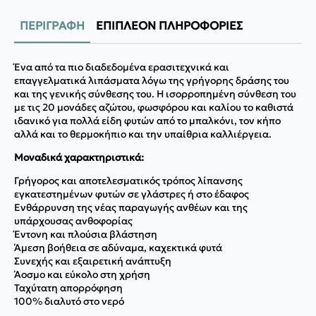
ΠΕΡΙΓΡΑΦΉ
ΕΠΙΠΛΈΟΝ ΠΛΗΡΟΦΟΡΊΕΣ
Ένα από τα πιο διαδεδομένα ερασιτεχνικά και
επαγγελματικά λιπάσματα λόγω της γρήγορης δράσης του
και της γενικής σύνθεσης του. Η ισορροπημένη σύνθεση του
με τις 20 μονάδες αζώτου, φωσφόρου και καλίου το καθιστά
ιδανικό για πολλά είδη φυτών από το μπαλκόνι, τον κήπο
αλλά και το θερμοκήπιο και την υπαίθρια καλλιέργεια.
Μοναδικά χαρακτηριστικά:
Γρήγορος και αποτελεσματικός τρόπος λίπανσης
εγκατεστημένων φυτών σε γλάστρες ή στο έδαφος
Ενθάρρυνση της νέας παραγωγής ανθέων και της
υπάρχουσας ανθοφορίας
Έντονη και πλούσια βλάστηση
Άμεση βοήθεια σε αδύναμα, καχεκτικά φυτά
Συνεχής και εξαιρετική ανάπτυξη
Άοσμο και εύκολο στη χρήση
Ταχύτατη απορρόφηση
100% διαλυτό στο νερό