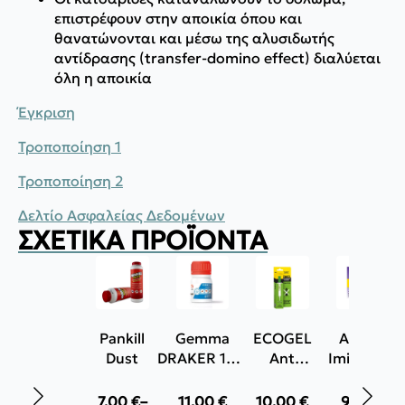
επιστρέφουν στην αποικία όπου και
θανατώνονται και μέσω της αλυσιδωτής
αντίδρασης (transfer-domino effect) διαλύεται
όλη η αποικία
Έγκριση
Τροποποίηση 1
Τροποποίηση 2
Δελτίο Ασφαλείας Δεδομένων
ΣΧΕΤΙΚΆ ΠΡΟΪΌΝΤΑ
Pankill
Gemma
ECOGEL
Axiven
Dust
DRAKER 10.2
Ant
Imidasect
CS
10gr
Cockroach
Εντομοκτόνο
Gel για
7,00
€
–
11,00
€
10,00
€
9,50
€