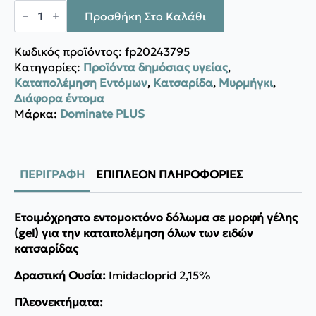
Dominate
Plus
Προσθήκη Στο Καλάθι
FLUO
GEL
ποσότητα
Κωδικός προϊόντος:
fp20243795
Κατηγορίες:
Προϊόντα δημόσιας υγείας
,
Καταπολέμηση Εντόμων
,
Κατσαρίδα
,
Μυρμήγκι
,
Διάφορα έντομα
Μάρκα:
Dominate PLUS
ΠΕΡΙΓΡΑΦΉ
ΕΠΙΠΛΈΟΝ ΠΛΗΡΟΦΟΡΊΕΣ
Ετοιμόχρηστο εντομοκτόνο δόλωμα σε μορφή γέλης
(gel) για την καταπολέμηση όλων των ειδών
κατσαρίδας
Δραστική Ουσία:
Imidacloprid 2,15%
Πλεονεκτήματα: