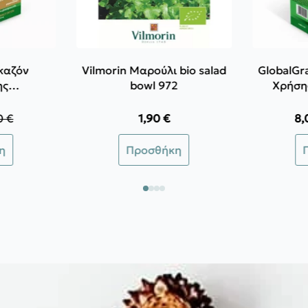
Γκαζόν
Vilmorin Μαρούλι bio salad
GlobalGr
ης
bowl 972
Χρήση
 4in1 FOR
I
ORATIVE
0
€
1,90
€
8
inal
e
χουσα
η
Προσθήκη
:
 €.
ι:
 €.