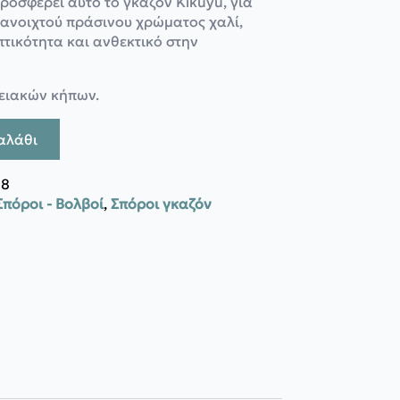
ροσφέρει αυτό το γκαζόν Kikuyu, για
ανοιχτού πράσινου χρώματος χαλί,
τικότητα και ανθεκτικό στην
ειακών κήπων.
αλάθι
08
Σπόροι - Βολβοί
,
Σπόροι γκαζόν