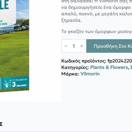
στη θάλασσα! Η Vilmorin σας π
61,00 €.
είναι:
να δημιουργήσετε ένα όμορφο 
49,90 €.
απαλό, πυκνό, με μεγάλη καλυπ
ξηρασία.
Το γκαζόν των όμορφων μεσογ
Vilmorin
ΓΚΑΖΟΝ
Προσθήκη Στο Κ
KIKUYU
500g
ποσότητα
Κωδικός προϊόντος:
fp202422
Κατηγορίες:
Plants & Flowers
,
Μάρκα:
Vilmorin
Σ