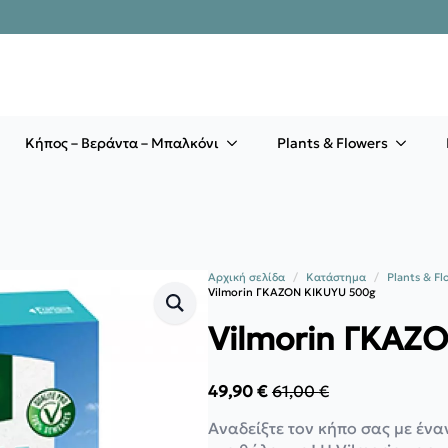
Κήπος – Βεράντα – Μπαλκόνι
Plants & Flowers
Αρχική σελίδα
Κατάστημα
Plants & Fl
Vilmorin ΓΚΑΖΟΝ KIKUYU 500g
Vilmorin ΓΚΑΖ
49,90
€
61,00
€
Original
Η
price
τρέχουσα
Αναδείξτε τον κήπο σας με έν
was:
τιμή