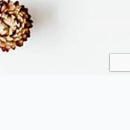
Fytopolio