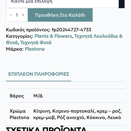
Plastona
Τουλίπα
Προσθήκη Στο Καλάθι
κλαδί
3d
ποσότητα
Κωδικός προϊόντος:
fp20244727-4733
Κατηγορίες:
Plants & Flowers
,
Τεχνητά Λουλούδια &
Φυτά
,
Τεχνητά Φυτά
Μάρκα:
Plastona
ΕΠΙΠΛΈΟΝ ΠΛΗΡΟΦΟΡΊΕΣ
Βάρος
Μ/Δ
Χρώμα
Κίτρινη, Κιτρινο-πορτοκαλί, κρεμ – ροζ,
Plastona
κρεμ-μοβ, Ρόζ ανοιχτό, Κόκκινο, Λευκό
ΣΧΕΤΙΚΆ ΠΡΟΪΌΝΤΑ