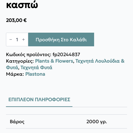
κασπώ
203,00
€
Plastona
Alocasia
Προσθήκη Στο Καλάθι
σε
κασπώ
ποσότητα
Κωδικός προϊόντος:
fp20244837
Κατηγορίες:
Plants & Flowers
,
Τεχνητά Λουλούδια &
Φυτά
,
Τεχνητά Φυτά
Μάρκα:
Plastona
ΕΠΙΠΛΈΟΝ ΠΛΗΡΟΦΟΡΊΕΣ
Βάρος
2000 γρ.