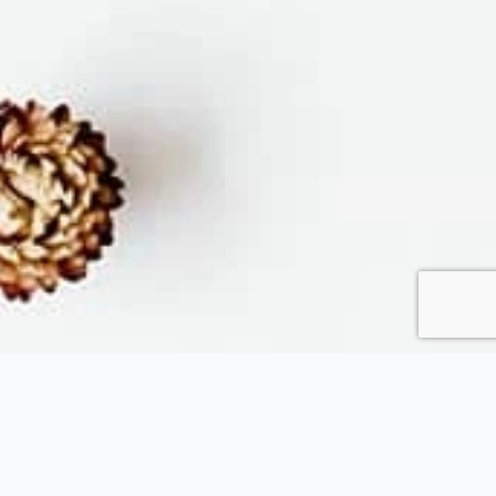
Fytopolio