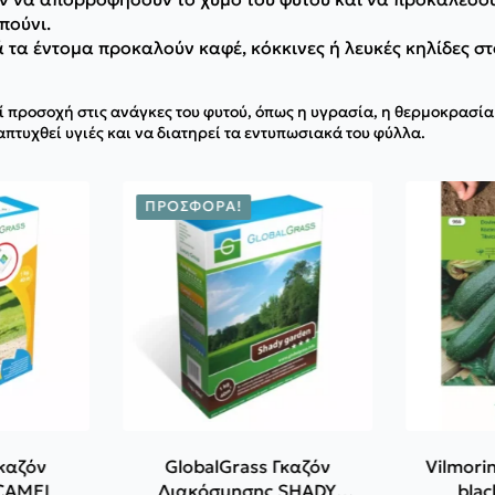
πούνι.
 τα έντομα προκαλούν καφέ, κόκκινες ή λευκές κηλίδες στ
ί προσοχή στις ανάγκες του φυτού, όπως η υγρασία, η θερμοκρασί
πτυχθεί υγιές και να διατηρεί τα εντυπωσιακά του φύλλα.
ΠΡΟΣΦΟΡΆ!
Γκαζόν
GlobalGrass Γκαζόν
Vilmori
 CAMEL
Διακόσμησης SHADY
blac