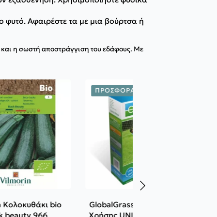
ο φυτό. Αφαιρέστε τα με μια βούρτσα ή
α και η σωστή αποστράγγιση του εδάφους. Με
ΠΡΟΣΦΟΡΆ!
n Κολοκυθάκι bio
GlobalGrass Γκαζόν Γενικής
k beauty 966
Χρήσης UNIVERSAL GRASS