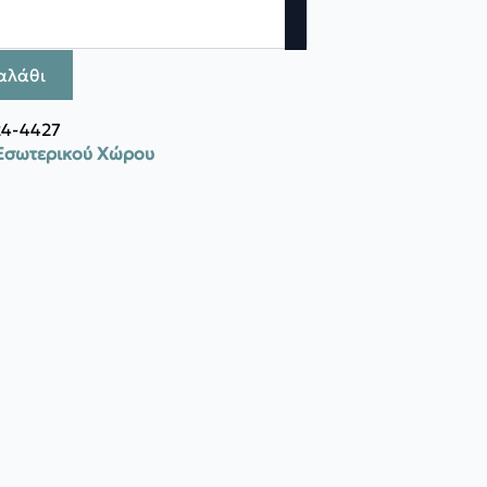
αλάθι
24-4427
Εσωτερικού Χώρου