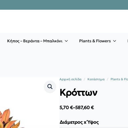
Κήπος – Βεράντα – Μπαλκόνι
Plants & Flowers
Αρχική σελίδα
Κατάστημα
Plants & Fl
Κρόττων
5,70
€
–
587,60
€
Price
range:
5,70 €
Διάμετρος x Ύψος
through