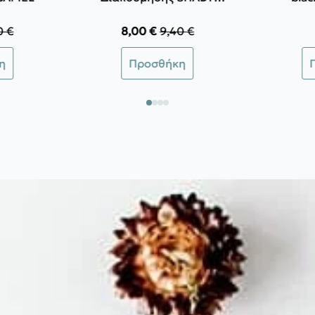
GARDEN
0
€
8,00
€
9,40
€
inal
Original
Η
e
χουσα
price
τρέχουσα
η
Προσθήκη
:
was:
τιμή
 €.
ι:
9,40 €.
είναι:
 €.
8,00 €.