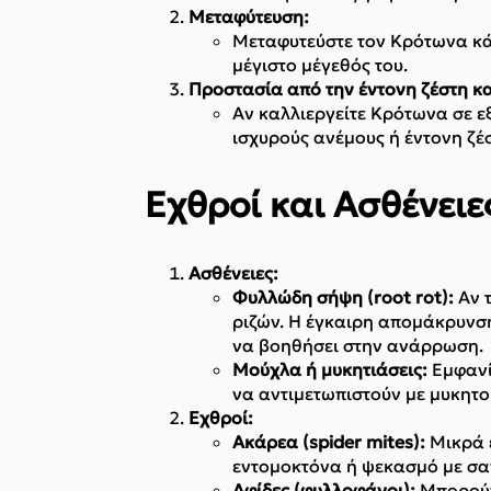
Μεταφύτευση:
Μεταφυτεύστε τον Κρότωνα κάθε
μέγιστο μέγεθός του.
Προστασία από την έντονη ζέστη κα
Αν καλλιεργείτε Κρότωνα σε εξ
ισχυρούς ανέμους ή έντονη ζέ
Εχθροί και Ασθένειε
Ασθένειες:
Φυλλώδη σήψη (root rot):
Αν τ
ριζών. Η έγκαιρη απομάκρυνσ
να βοηθήσει στην ανάρρωση.
Μούχλα ή μυκητιάσεις:
Εμφανίζ
να αντιμετωπιστούν με μυκητ
Εχθροί:
Ακάρεα (spider mites):
Μικρά έ
εντομοκτόνα ή ψεκασμό με σ
Αφίδες (φυλλοφάγοι):
Μπορούν