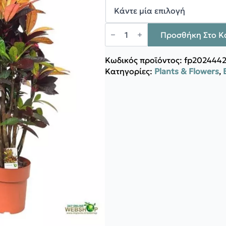
587,60 €
Κρόττων
ποσότητα
Προσθήκη Στο Κ
Κωδικός προϊόντος:
fp202444
Κατηγορίες:
Plants & Flowers
,