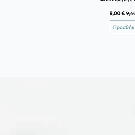
8,00
€
9,4
Orig
Η
pric
τρέ
Προσθήκ
was
τιμή
9,40
είνα
8,00