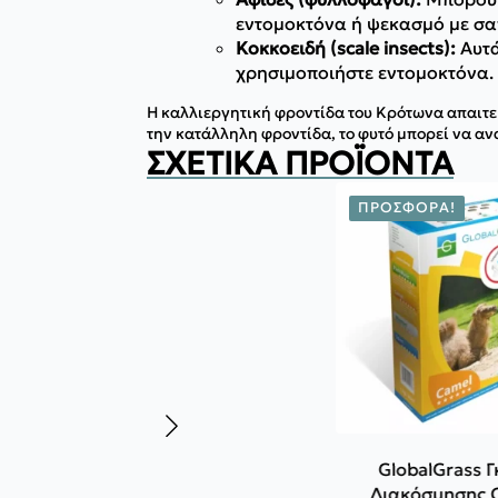
εντομοκτόνα ή ψεκασμό με σα
Κοκκοειδή (scale insects):
Αυτά
χρησιμοποιήστε εντομοκτόνα.
Η καλλιεργητική φροντίδα του Κρότωνα απαιτε
την κατάλληλη φροντίδα, το φυτό μπορεί να ανα
ΣΧΕΤΙΚΆ ΠΡΟΪΌΝΤΑ
ΠΡΟΣΦΟΡΆ!
GlobalGrass 
Διακόσμησης