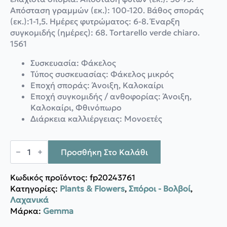
Απόσταση γραμμών (εκ.): 100-120. Βάθος σποράς
(εκ.):1-1,5. Ημέρες φυτρώματος: 6-8. Έναρξη
συγκομιδής (ημέρες): 68. Tortarello verde chiaro.
1561
Συσκευασία: Φάκελος
Τύπος συσκευασίας: Φάκελος μικρός
Εποχή σποράς: Άνοιξη, Καλοκαίρι
Εποχή συγκομιδής / ανθοφορίας: Άνοιξη,
Καλοκαίρι, Φθινόπωρο
Διάρκεια καλλιέργειας: Μονοετές
Gemma
Ατζούρι
Προσθήκη Στο Καλάθι
ποσότητα
Κωδικός προϊόντος:
fp20243761
Κατηγορίες:
Plants & Flowers
,
Σπόροι - Βολβοί
,
Λαχανικά
Μάρκα:
Gemma