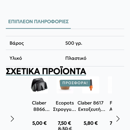
ΕΠΙΠΛΈΟΝ ΠΛΗΡΟΦΟΡΊΕΣ
Βάρος
500 γρ.
Υλικό
Πλαστικό
ΣΧΕΤΙΚΆ ΠΡΟΪΌΝΤΑ
ΠΡΟΣΦΟΡΆ!
Claber
Ecopots
Claber 8617
Forge
8866
Στρογγυλό
Εκτοξευτής
Adour
Κρεμάστρα
Κασπώ
νερού
Ανοξείδωτο
για
Stockholm
ρυθμιζόμενος
σύρμα
5,00
€
7,50
€
5,80
€
7,70
€
Original
Η
λάστιχο
καθαρισμο
8,30
€