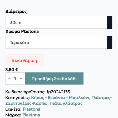
Διάμετρος
Χρώμα Plastona
Εκκαθάριση
3,80
€
Plastona
Πιάτο
Προσθήκη Στο Καλάθι
με
6
ρόδες
Κωδικός προϊόντος:
fp20242133
ποσότητα
Κατηγορίες:
Κήπος - Βεράντα - Μπαλκόνι
,
Γλάστρες-
Ζαρντινιέρες-Κασπώ
,
Πιάτα γλάστρας
Ετικέτα:
Plastona
Μάρκα:
Plastona