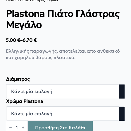
Plastona Πιάτο Γλάστρας Μεγάλο
Plastona Πιάτο Γλάστρας
Μεγάλο
5,00
€
–
6,70
€
Price
range:
Ελληνικής παραγωγής, αποτελείται απο ανθεκτικό
5,00 €
και χαμηλού βάρους πλαστικό.
through
6,70 €
Διάμετρος
Χρώμα Plastona
Plastona
Πιάτο
Προσθήκη Στο Καλάθι