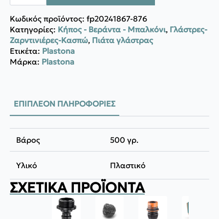
Γλάστρας
Μεγάλο
ποσότητα
Κωδικός προϊόντος:
fp20241867-876
Κατηγορίες:
Κήπος - Βεράντα - Μπαλκόνι
,
Γλάστρες-
Ζαρντινιέρες-Κασπώ
,
Πιάτα γλάστρας
Ετικέτα:
Plastona
Μάρκα:
Plastona
ΕΠΙΠΛΈΟΝ ΠΛΗΡΟΦΟΡΊΕΣ
Βάρος
500 γρ.
Υλικό
Πλαστικό
ΣΧΕΤΙΚΆ ΠΡΟΪΌΝΤΑ
ΠΡΟΣΦ