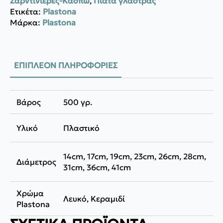
Ζαρντινιέρες-Κασπώ
,
Πιάτα γλάστρας
Ετικέτα:
Plastona
Μάρκα:
Plastona
ΕΠΙΠΛΈΟΝ ΠΛΗΡΟΦΟΡΊΕΣ
Βάρος
500 γρ.
Υλικό
Πλαστικό
14cm, 17cm, 19cm, 23cm, 26cm, 28cm,
Διάμετρος
31cm, 36cm, 41cm
Χρώμα
Λευκό, Κεραμιδί
Plastona