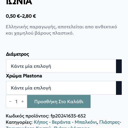
ΙΩΝΙΑ
0,50
€
–
2,80
€
Price
range:
Ελληνικής παραγωγής, αποτελείται απο ανθεκτικό
0,50 €
και χαμηλού βάρους πλαστικό.
through
2,80 €
Διάμετρος
Χρώμα Plastona
Plastona
Πιάτο
Προσθήκη Στο Καλάθι
γλάστρας
ΙΩΝΙΑ
ποσότητα
Κωδικός προϊόντος:
fp20241635-652
Κατηγορίες:
Κήπος - Βεράντα - Μπαλκόνι
,
Γλάστρες-