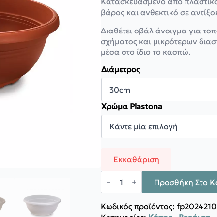
Κατασκευασμένο από πλαστικό,
14,00 €
βάρος και ανθεκτικό σε αντίξο
Διαθέτει οβάλ άνοιγμα για το
σχήματος και μικρότερων διασ
μέσα στο ίδιο το κασπώ.
Διάμετρος
Χρώμα Plastona
Εκκαθάριση
Plastona
Κασπώ
Προσθήκη Στο Κ
FESTONE
ποσότητα
Κωδικός προϊόντος:
fp2024210
Κατηγορίες:
Κήπος - Βεράντα 