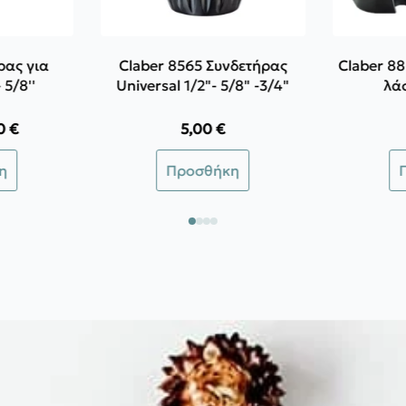
ρας για
Claber 8565 Συνδετήρας
Claber 8
 5/8''
Universal 1/2"- 5/8" -3/4"
λά
0
€
5,00
€
e
e:
η
Προσθήκη
 €
ough
 €
ς.