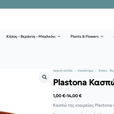
Κήπος – Βεράντα – Μπαλκόνι
Plants & Flowers
Αρχική σελίδα
Κατάστημα
Κήπος - Βε
Plastona Κασ
1,00
€
–
14,00
€
Price
range:
Κασπώ της εταιρείας Plastona 
1,00 €
through