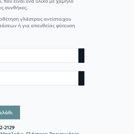
 που είναι ένα υλικό με χαμηλό
ες συνθήκες.
ποθέτηση γλάστρας αντίστοιχου
τάσεων ή για απευθείας φύτευση
αλάθι
2-2129
- Μπαλκόνι
,
Γλάστρες-Ζαρντινιέρες-