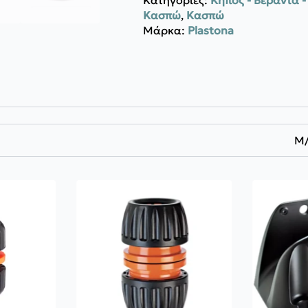
Κασπώ
,
Κασπώ
Μάρκα:
Plastona
Μ