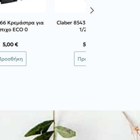
866 Κρεμάστρα για
Claber 8543 Ταχυσύνδεσμος
στιχο ECO 0
1/2"-5/8”
5,00
€
5,50
€
Προσθήκη
Προσθήκη