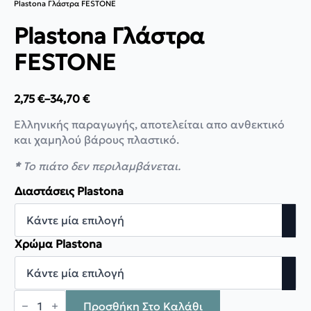
Plastona Γλάστρα FESTONE
Plastona Γλάστρα
FESTONE
2,75
€
–
34,70
€
Price
range:
Ελληνικής παραγωγής, αποτελείται απο ανθεκτικό
2,75 €
και χαμηλού βάρους πλαστικό.
through
34,70 €
*
Το πιάτο δεν περιλαμβάνεται.
Διαστάσεις Plastona
Χρώμα Plastona
Plastona
Γλάστρα
Προσθήκη Στο Καλάθι