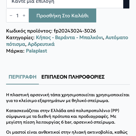
Palaplast
Τάπα
Προσθήκη Στο Καλάθι
Αρσενική
ποσότητα
Κωδικός προϊόντος:
fp20243024-3026
Κατηγορίες:
Κήπος - Βεράντα - Μπαλκόνι
,
Αυτόματο
πότισμα
,
Αρδρευτικά
Μάρκα:
Palaplast
ΠΕΡΙΓΡΑΦΉ
ΕΠΙΠΛΈΟΝ ΠΛΗΡΟΦΟΡΊΕΣ
Η πλαστική αρσενική τάπα χρησιμοποιείται χρησιμοποιείται
για το κλείσιμο εξαρτημάτων με θηλυκό σπείρωμα.
Κατασκευάζεται στην Ελλάδα από πολυπροπυλένιο (PP)
σύμφωνα με τα διεθνή πρότυπα και προδιαγραφές. Με
μεγίστη πίεση λειτουργίας 6 bar, αρσενικό σπείρωμα.
Οι μαστοί είναι ανθεκτικοί στην ηλιακή ακτινοβολία, καθώς