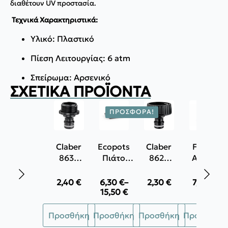
διαθέτουν UV προστασία.
Τεχνικά Χαρακτηριστικά:
Υλικό: Πλαστικό
Πίεση Λειτουργίας: 6 atm
Σπείρωμα: Αρσενικό
ΣΧΕΤΙΚΆ ΠΡΟΪΌΝΤΑ
ΠΡΟΣΦΟΡΆ!
Claber
Ecopots
Claber
Forge
8637
Πιάτο
8629
Adour
Βιδωτό
τετράγωνο
Ρακόρ
Ανοξείδωτο
ρακορ
βρύσης
σύρμα
2,40
€
6,30
€
–
2,30
€
7,70
€
Price
3/4″
1''
καθαρισμο
15,50
€
range:
Αυτό
6,30 €
Προσθήκη
Προσθήκη
Προσθήκη
Προσθήκη
το
through