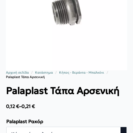
Αρχική σελίδα
Κατάστημα
Κήπος - Βεράντα - Μπαλκόνι
Palaplast Τάπα Αρσενική
Palaplast Τάπα Αρσενική
0,12
€
–
0,21
€
Price
range:
0,12 €
Palaplast Ρακόρ
through
0,21 €