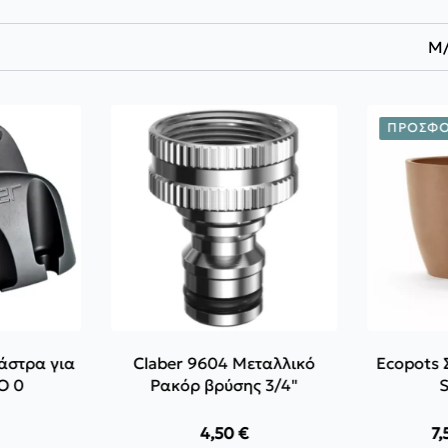
Μ
ΠΡΟΣΦΟ
άστρα για
Claber 9604 Μεταλλικό
Ecopots
O 0
Ρακόρ βρύσης 3/4"
4,50
€
7