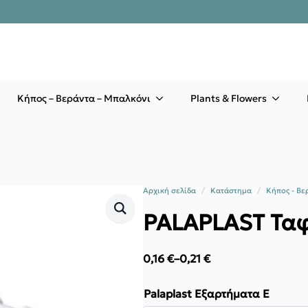
Κήπος – Βεράντα – Μπαλκόνι
Plants & Flowers
Αρχική σελίδα
Κατάστημα
Κήπος - Βε
PALAPLAST Ταφ
0,16
€
–
0,21
€
Price
range:
0,16 €
Palaplast Εξαρτήματα E
through