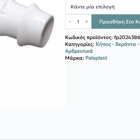
0,21 €
PALAPLAST
Ταφ
Προσθήκη Στο Κ
φις
Λευκο
ποσότητα
Κωδικός προϊόντος:
fp2024386
Κατηγορίες:
Κήπος - Βεράντα 
Αρδρευτικά
Μάρκα:
Palaplast