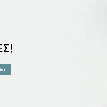
Σ!
ΑΦΗ