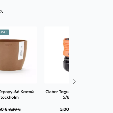
/Δ
ΡΆ!
 Στρογγυλό Κασπώ
Claber Ταχυσύνδεσμος 1/2" -
Stockholm
5/8" - 3/4"
,50
€
8,30
€
5,00
€
–
7,50
€
Original
Η
Price