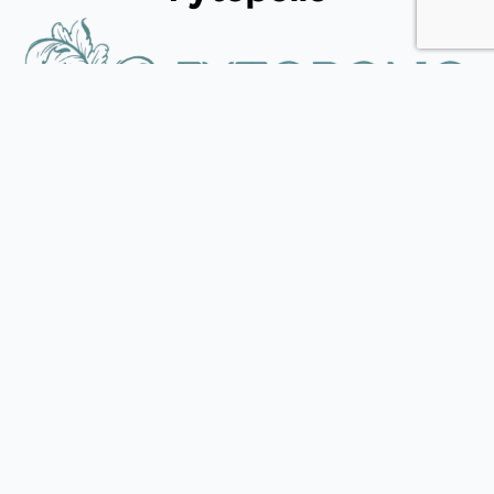
Tend your garden like a pro
Φιλικής εταιρείας 37, Καλλίπολη Πειραιάς, 185 39, Αττική
(+30) 215 540 3522
(+30) 697 433 6912
info@fytopolio.gr
Blog
Ελιά. Πότε και πως κλαδεύουμε;