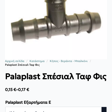
Αρχική σελίδα
Κατάστημα
Κήπος - Βεράντα - Μπαλκόνι
Palaplast Σπέσιαλ Ταφ Φις
Palaplast Σπέσιαλ Ταφ Φις
0,15
€
–
0,17
€
Price
range:
0,15 €
Palaplast Εξαρτήματα E
through
0,17 €