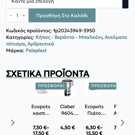
Palaplast
Σπέσιαλ
Προσθήκη Στο Καλάθι
Ταφ
Φις
ποσότητα
Κωδικός προϊόντος:
fp20243949-3950
Κατηγορίες:
Κήπος - Βεράντα - Μπαλκόνι
,
Αυτόματο
πότισμα
,
Αρδρευτικά
Μάρκα:
Palaplast
ΣΧΕΤΙΚΆ ΠΡΟΪΌΝΤΑ
ΠΡΟΣΦΟΡΆ!
ΠΡΟΣΦΟΡΆ!
Ecopots
Claber
Ecopots
Forge
κασπώ
9604
Πιάτο
Adour
Oslo
Μεταλλικό
τετράγωνο
Ανοξείδωτο
Mini
Ρακόρ
σύρμα
7,30
€
–
4,50
€
6,30
€
–
7,70
€
Price
Price
βρύσης
καθαρισμο
17,50
€
15,50
€