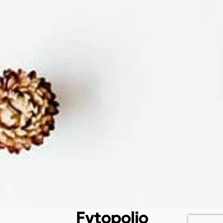
Fytopolio