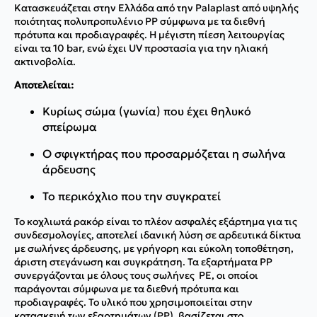
Κατασκευάζεται στην Ελλάδα από την Palaplast από υψηλής
ποιότητας πολυπροπυλένιο PP σύμφωνα με τα διεθνή
πρότυπα και προδιαγραφές. H μέγιστη πίεση λειτουργίας
είναι τα 10 bar, ενώ έχει UV προστασία για την ηλιακή
ακτινοβολία.
Αποτελείται:
Κυρίως σώμα (γωνία) που έχει θηλυκό
σπείρωμα
Ο σφιγκτήρας που προσαρμόζεται η σωλήνα
άρδευσης
Το περικόχλιο που την συγκρατεί
Το κοχλιωτά ρακόρ είναι το πλέον ασφαλές εξάρτημα για τις
συνδεσμολογίες, αποτελεί ιδανική λύση σε αρδευτικά δίκτυα
με σωλήνες άρδευσης, με γρήγορη και εύκολη τοποθέτηση,
άριστη στεγάνωση και συγκράτηση. Τα εξαρτήματα ΡΡ
συνεργάζονται με όλους τους σωλήνες ΡΕ, οι οποίοι
παράγονται σύμφωνα με τα διεθνή πρότυπα και
προδιαγραφές. Το υλικό που χρησιμοποιείται στην
κατασκευή των εξαρτημάτων (ΡΡ), βασίζεται στο