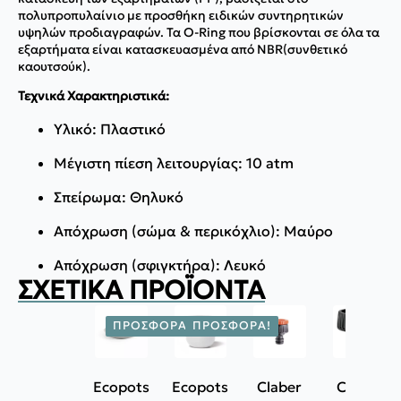
πολυπροπυλαίνιο με προσθήκη ειδικών συντηρητικών
υψηλών προδιαγραφών. Τα Ο-Ring που βρίσκονται σε όλα τα
εξαρτήματα είναι κατασκευασμένα από NBR(συνθετικό
καουτσούκ).
Τεχνικά Χαρακτηριστικά:
Υλικό: Πλαστικό
Μέγιστη πίεση λειτουργίας: 10 atm
Σπείρωμα: Θηλυκό
Απόχρωση (σώμα & περικόχλιο): Μαύρο
Απόχρωση (σφιγκτήρα): Λευκό
ΣΧΕΤΙΚΆ ΠΡΟΪΌΝΤΑ
ΠΡΟΣΦΟΡΆ!
ΠΡΟΣΦΟΡΆ!
Ecopots
Ecopots
Claber
Claber