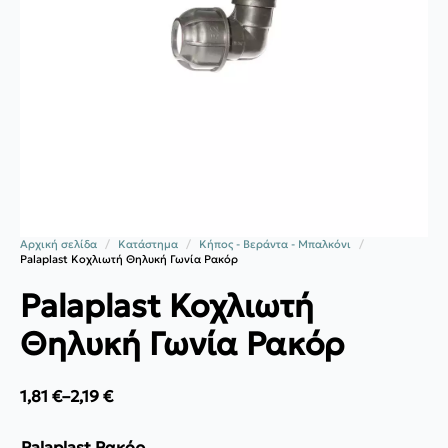
Αρχική σελίδα
Κατάστημα
Κήπος - Βεράντα - Μπαλκόνι
Palaplast Κοχλιωτή Θηλυκή Γωνία Ρακόρ
Palaplast Κοχλιωτή
Θηλυκή Γωνία Ρακόρ
1,81
€
–
2,19
€
Price
range:
1,81 €
Palaplast Ρακόρ