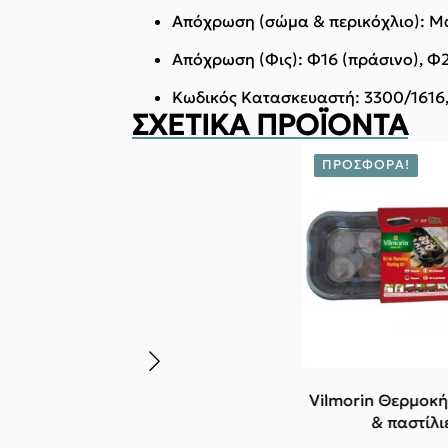
Απόχρωση (σώμα & περικόχλιο): 
Απόχρωση (Φις): Φ16 (πράσινο), Φ2
Κωδικός Κατασκευαστή: 3300/1616, 
ΣΧΕΤΙΚΆ ΠΡΟΪΌΝΤΑ
ΠΡΟΣΦΟΡΆ!
Vilmorin Θερμοκή
& παστίλι