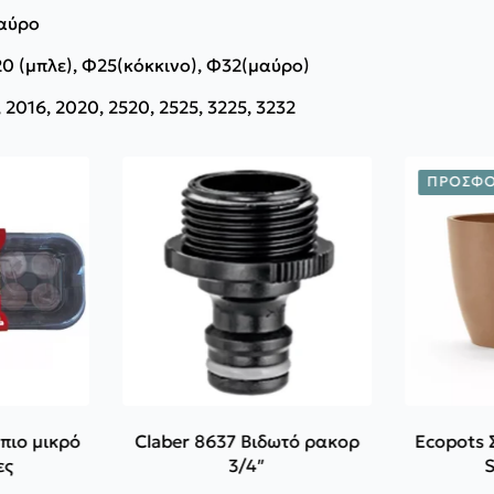
Μαύρο
0 (μπλε), Φ25(κόκκινο), Φ32(μαύρο)
2016, 2020, 2520, 2525, 3225, 3232
ΠΡΟΣΦΟ
πιο μικρό
Claber 8637 Βιδωτό ρακορ
Ecopots
ες
3/4″