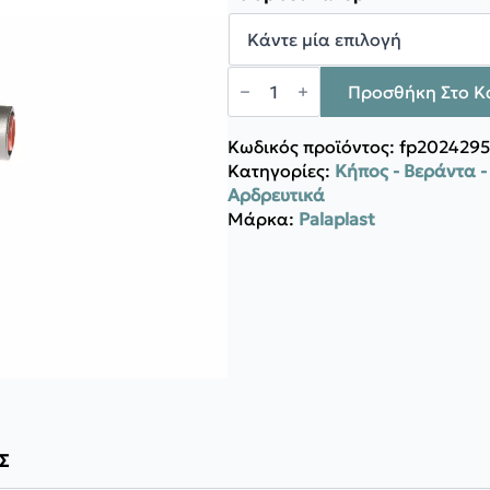
through
2,51 €
Palaplast
Γωνία
Προσθήκη Στο Κ
Σύνδεσμος
Ρακόρ
ποσότητα
Κωδικός προϊόντος:
fp2024295
Κατηγορίες:
Κήπος - Βεράντα 
Αρδρευτικά
Μάρκα:
Palaplast
Σ