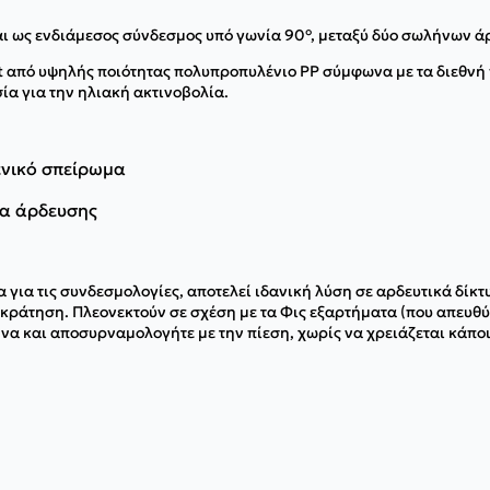
ι ως ενδιάμεσος σύνδεσμος υπό γωνία 90°, μεταξύ δύο σωλήνων ά
t από υψηλής ποιότητας πολυπροπυλένιο PP σύμφωνα με τα διεθνή 
σία για την ηλιακή ακτινοβολία.
ενικό σπείρωμα
να άρδευσης
α για τις συνδεσμολογίες, αποτελεί ιδανική λύση σε αρδευτικά δίκ
κράτηση. Πλεονεκτούν σε σχέση με τα Φις εξαρτήματα (που απευθύ
ήνα και αποσυρναμολογήτε με την πίεση, χωρίς να χρειάζεται κάπο