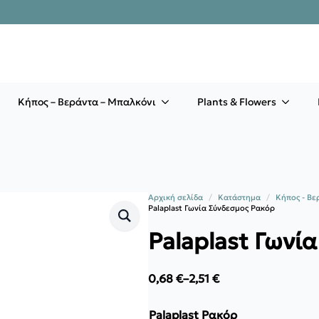
Κήπος – Βεράντα – Μπαλκόνι
Plants & Flowers
Αρχική σελίδα
Κατάστημα
Κήπος - Βε
Palaplast Γωνία Σύνδεσμος Ρακόρ
Palaplast Γωνί
0,68
€
–
2,51
€
Price
range:
0,68 €
Palaplast Ρακόρ