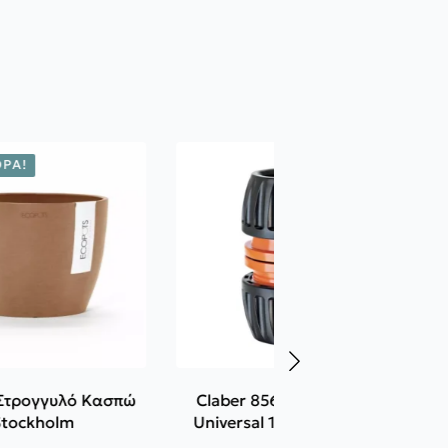
ΡΆ!
 Στρογγυλό Κασπώ
Claber 8565 Συνδετήρας
Stockholm
Universal 1/2"- 5/8" -3/4"