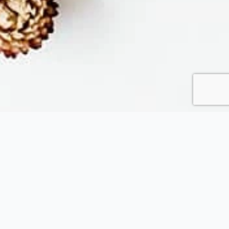
Fytopolio
Tend your garden like a pro