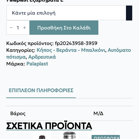
Palaplast
Γκρόμετ
Προσθήκη Στο Καλάθι
Ασφαλείας
ποσότητα
Κωδικός προϊόντος:
fp20243958-3959
Κατηγορίες:
Κήπος - Βεράντα - Μπαλκόνι
,
Αυτόματο
πότισμα
,
Αρδρευτικά
Μάρκα:
Palaplast
ΕΠΙΠΛΈΟΝ ΠΛΗΡΟΦΟΡΊΕΣ
Βάρος
Μ/Δ
ΣΧΕΤΙΚΆ ΠΡΟΪΌΝΤΑ
ΠΡΟΣΦΟΡΆ!