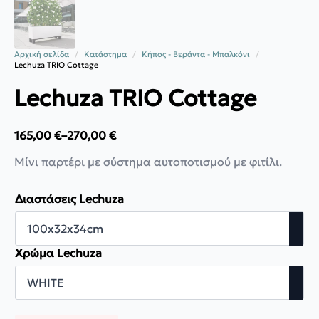
Αρχική σελίδα
Κατάστημα
Κήπος - Βεράντα - Μπαλκόνι
Lechuza TRIO Cottage
Lechuza TRIO Cottage
165,00
€
–
270,00
€
Price
range:
Μίνι παρτέρι με σύστημα αυτοποτισμού με φιτίλι.
165,00 €
through
270,00 €
Διαστάσεις Lechuza
Χρώμα Lechuza