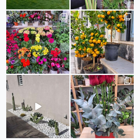
🪻🌷Καλωσορίζουμε την άνοιξη με
🍊Καλαμοντίν (Citrus mitis)
φυτά εξωτερικού
...
Το Καλαμοντίν,
...
26
0
27
0
Ιδιαίτερη κατασκευή με κάκτους🌵
❤️Η ημέρα του Αγίου Βαλεντίνου
Στην κατασκευή
...
φτάνει... Αυτές
...
17
0
48
1