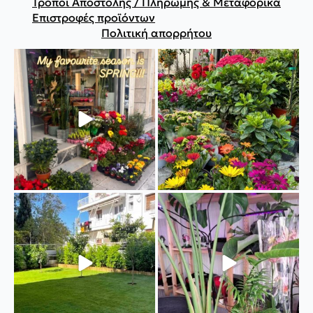
Τρόποι Αποστολής / Πληρωμής & Μεταφορικά
Επιστροφές προϊόντων
Πολιτική απορρήτου
#spring #plants #instalike
🌺🌸🌼
#instagood
...
#fytopolio #pireus #spring
#itsspring
...
33
0
16
0
“Fytopolio Landscaping”
🪴Διακοσμήστε με χρωματιστά
Διαμόρφωση κήπου.
...
φυτά και τον εσωτερικό
...
28
0
17
0