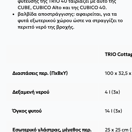
φύτευσης της TRIO 40 ταιριάζει με αυτό της
CUBE, CUBICO Alto και της CUBICO 40.
βαλβίδα αποστράγγισης: αφαιρείται, για τα
φυτά εξωτερικού χώρου ώστε να στραγγίζει το
περιττό νερό της βροχής.
TRIO Cotta
Διαστάσεις περ. (ΠxΒxΥ)
100 x 32,5 x
Δεξαμενή νερού
4 l (3x)
Όγκος φυτού
14 l (3x)
Εσωτερικό γλάστρας, μέγεθος περ.
25 x 25 cm (