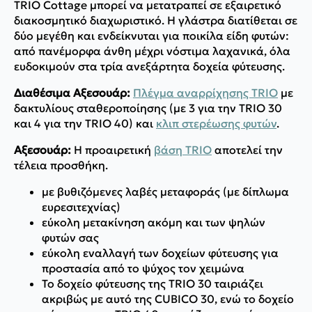
TRIO Cottage μπορεί να μετατραπεί σε εξαιρετικό
διακοσμητικό διαχωριστικό. Η γλάστρα διατίθεται σε
δύο μεγέθη και ενδείκνυται για ποικίλα είδη φυτών:
από πανέμορφα άνθη μέχρι νόστιμα λαχανικά, όλα
ευδοκιμούν στα τρία ανεξάρτητα δοχεία φύτευσης.
Διαθέσιμα Αξεσουάρ:
Πλέγμα αναρρίχησης TRIO
με
δακτυλίους σταθεροποίησης (με 3 για την TRIO 30
και 4 για την TRIO 40) και
κλιπ στερέωσης φυτών
.
Αξεσουάρ:
Η προαιρετική
βάση TRIO
αποτελεί την
τέλεια προσθήκη.
με βυθιζόμενες λαβές μεταφοράς (με δίπλωμα
ευρεσιτεχνίας)
εύκολη μετακίνηση ακόμη και των ψηλών
φυτών σας
εύκολη εναλλαγή των δοχείων φύτευσης για
προστασία από το ψύχος τον χειμώνα
Το δοχείο φύτευσης της TRIO 30 ταιριάζει
ακριβώς με αυτό της CUBICO 30, ενώ το δοχείο