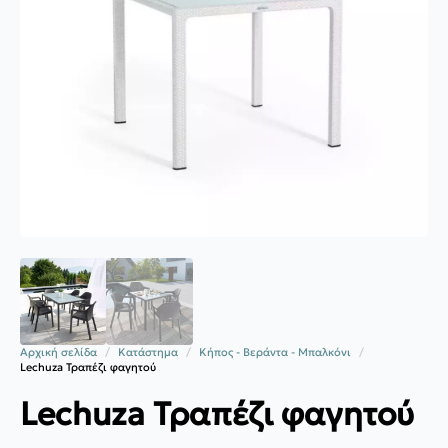
Αρχική σελίδα
Κατάστημα
Κήπος - Βεράντα - Μπαλκόνι
Lechuza Τραπέζι φαγητού
Lechuza Τραπέζι φαγητού