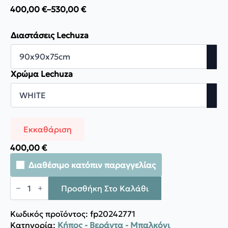
400,00
€
–
530,00
€
Price
range:
400,00 €
Διαστάσεις Lechuza
through
530,00 €
Χρώμα Lechuza
Εκκαθάριση
400,00
€
Διαθέσιμο κατόπιν παραγγελίας
Lechuza
Τραπέζι
Προσθήκη Στο Καλάθι
φαγητού
ποσότητα
Κωδικός προϊόντος:
fp20242771
Κατηγορία:
Κήπος - Βεράντα - Μπαλκόνι